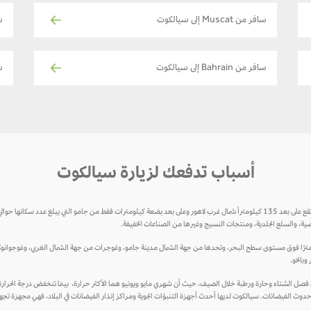
سافر من Muscat إلى سيالكوت
س
سافر من Bahrain إلى سيالكوت
سا
أسباب تدفعك لزيارة سيالكوت
ضية، والسلع الجلدية، ومنتجات النسيج وغيرها من الصناعات الخفيفة.
ع سيالكوت بين خطي الطول 32 ° 30 ′ شمالاً و 74 ° 31 ′ شرقاً على ارتفاع 256 مترًا فوق مستوى سطح البحر، وتحدها من جهة الشمال مدينة جامو، وغوجرات من
وبالخو.
 حدوث الفيضانات. سيالكوت لديها أحدث أجهزة التنبؤات الجوية ومراكز إنذار الفيضانات في البلاد، فهي مجهزة تجهي