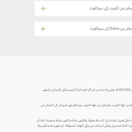
افر من الكويت إلى سيالكوت
فر من Doha إلى سيالكوت
تُعد سيالكوت المدينة الرئيسية للتصدير في مقاطعة البنجاب الشمالية من باكستان وتقع على بعد 135 كيلومتراً شمال غرب لاهور وعلى بعد بضعة كيلومترات فقط من جامو التي يبلغ عدد سكانها حوالي 6،00،000. وهي واحدة من المراكز الصناعية الرئيسية في باكستان. تشتهر
 جهة الشمال الغربي، وغوجوانولا من جهة الغرب، وناروال من جهة الجنوب. ويتدفق نهر تشيناب إلى الشمال من
وفق تصنيف كوبن للمناخ، تتميز سيالكوت بمناخ شبه استوائي رطب فهي باردة خلال فصل الشتاء وحارة ورطبة خلال الصيف، حيث أن شهري مايو ويونيو هما الأكثر حرارة، بينما تنخفض درجة الحرارة خلال فصل الشتاء إلى 0 درجة مئوية. والأرض عادة ما تكون عادية وخصبة. كما أن
زا كاملا لتسجيل ونقل البيانات من وإلى الجهات المسوؤلة. تم تجهيز هذه الوسيلة