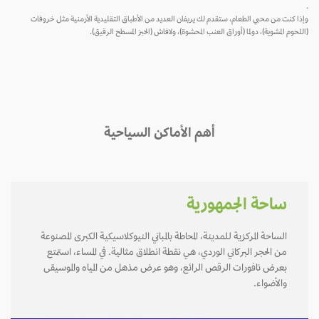
.
وإذا كنت من محبي الطعام، ستقدم لك يريفان العديد من الأطباق التقليدية الأرمنية مثل خروفات
(اللحوم المشوية)، دولما (أوراق العنب المحشوة)، ولافاش (الخبز المسطح الرقيق).
أهم الأماكن السياحية
ساحة الجمهورية
الساحة المركزية للمدينة، المحاطة بالمباني النيوكلاسيكية الكبرى المصنوعة
من الحجر البركاني الوردي، هي نقطة انطلاق مثالية. في المساء، استمتع
بعرض نافورات الرقص الرائع، وهو عرض مذهل من المياه والموسيقى
والأضواء.