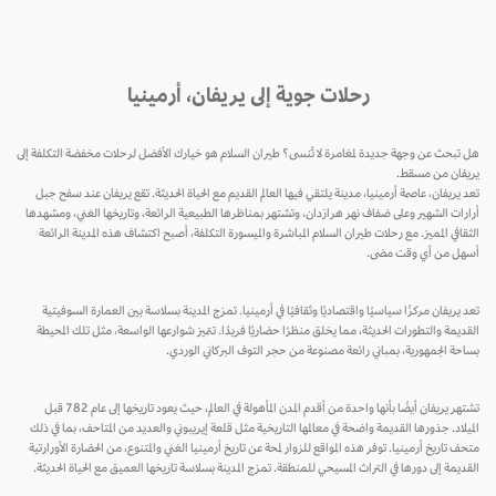
رحلات جوية إلى يريفان، أرمينيا
هل تبحث عن وجهة جديدة لمغامرة لا تُنسى؟ طيران السلام هو خيارك الأفضل لرحلات مخفضة التكلفة إلى
يريفان من مسقط.
تعد يريفان، عاصمة أرمينيا، مدينة يلتقي فيها العالم القديم مع الحياة الحديثة. تقع يريفان عند سفح جبل
أرارات الشهير وعلى ضفاف نهر هرازدان، وتشتهر بمناظرها الطبيعية الرائعة، وتاريخها الغني، ومشهدها
الثقافي المميز. مع رحلات طيران السلام المباشرة والميسورة التكلفة، أصبح اكتشاف هذه المدينة الرائعة
أسهل من أي وقت مضى.
تعد يريفان مركزًا سياسيًا واقتصاديًا وثقافيًا في أرمينيا. تمزج المدينة بسلاسة بين العمارة السوفيتية
القديمة والتطورات الحديثة، مما يخلق منظرًا حضاريًا فريدًا. تتميز شوارعها الواسعة، مثل تلك المحيطة
بساحة الجمهورية، بمباني رائعة مصنوعة من حجر التوف البركاني الوردي.
تشتهر يريفان أيضًا بأنها واحدة من أقدم المدن المأهولة في العالم، حيث يعود تاريخها إلى عام 782 قبل
الميلاد. جذورها القديمة واضحة في معالمها التاريخية مثل قلعة إيريبوني والعديد من المتاحف، بما في ذلك
متحف تاريخ أرمينيا. توفر هذه المواقع للزوار لمحة عن تاريخ أرمينيا الغني والمتنوع، من الحضارة الأورارتية
القديمة إلى دورها في التراث المسيحي للمنطقة. تمزج المدينة بسلاسة تاريخها العميق مع الحياة الحديثة.