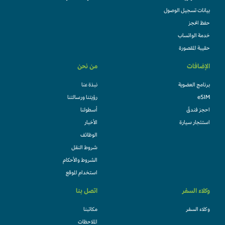
بيانات تسجيل الوصول
حفظ الحجز
خدمة الواتساب
حقيبة المقصورة
الإضافات
من نحن
برنامج العضوية
نبذة عنا
eSIM
رؤيتنا ورسالتنا
احجز فندقً
أسطولنا
استئجار سيارة
الأخبار
الوظائف
شروط النقل
الشروط والأحكام
استخدام الموقع
وكلاء السفر
اتصل بنا
وكلاء السفر
مكاتبنا
الملاحظات