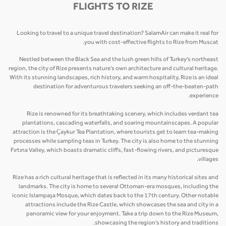
FLIGHTS TO RIZE
Looking to travel to a unique travel destination? SalamAir can make it real for
you with cost-effective flights to Rize from Muscat.
Nestled between the Black Sea and the lush green hills of Turkey's northeast
region, the city of Rize presents nature’s own architecture and cultural heritage.
With its stunning landscapes, rich history, and warm hospitality, Rize is an ideal
destination for adventurous travelers seeking an off-the-beaten-path
experience.
Rize is renowned for its breathtaking scenery, which includes verdant tea
plantations, cascading waterfalls, and soaring mountainscapes. A popular
attraction is the Çaykur Tea Plantation, where tourists get to learn tea-making
processes while sampling teas in Turkey. The city is also home to the stunning
Fırtına Valley, which boasts dramatic cliffs, fast-flowing rivers, and picturesque
villages.
Rize has a rich cultural heritage that is reflected in its many historical sites and
landmarks. The city is home to several Ottoman-era mosques, including the
iconic Islampaşa Mosque, which dates back to the 17th century. Other notable
attractions include the Rize Castle, which showcases the sea and city in a
panoramic view for your enjoyment. Take a trip down to the Rize Museum,
showcasing the region's history and traditions.