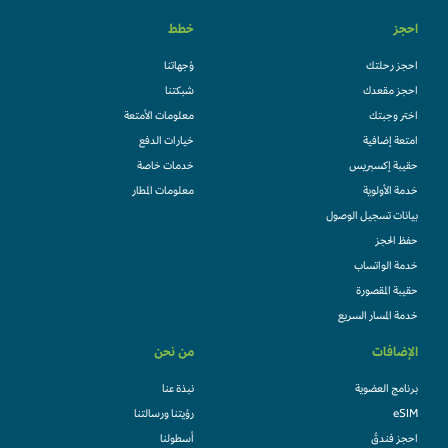
احجز
خطط
احجز رحلتك
وُجهاتنا
احجز مقعدك
شبكتنا
اختر وجبتك
معلومات الأمتعة
امتعة إضافية
خيارات الدفع
حقيبة إكسبريس
خدمات خاصة
خدمة الأولوية
معلومات المطار
بيانات تسجيل الوصول
حفظ الحجز
خدمة الواتساب
حقيبة المقصورة
خدمة المسار السريع
الإضافات
من نحن
برنامج العضوية
نبذة عنا
eSIM
رؤيتنا ورسالتنا
احجز فندقً
أسطولنا