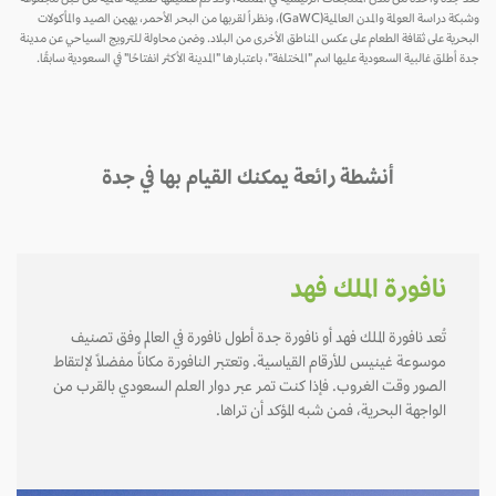
وشبكة دراسة العولمة والمدن العالمية(GaWC)، ونظراً لقربها من البحر الأحمر، يهيمن الصيد والمأكولات
البحرية على ثقافة الطعام على عكس المناطق الأخرى من البلاد. وضمن محاولة للترويج السياحي عن مدينة
جدة أطلق غالبية السعودية عليها اسم "المختلفة"، باعتبارها "المدينة الأكثر انفتاحًا" في السعودية سابقًا.
أنشطة رائعة يمكنك القيام بها في جدة
نافورة الملك فهد
تُعد نافورة الملك فهد أو نافورة جدة أطول نافورة في العالم وفق تصنيف
موسوعة غينيس للأرقام القياسية. وتعتبر النافورة مكاناً مفضلاً لإلتقاط
الصور وقت الغروب. فإذا كنت تمر عبر دوار العلم السعودي بالقرب من
الواجهة البحرية، فمن شبه المؤكد أن تراها.