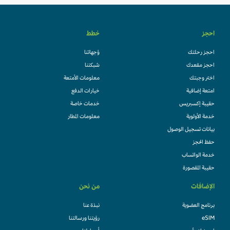
احجز
خطط
احجز رحلتك
وُجهاتنا
احجز مقعدك
شبكتنا
اختر وجبتك
معلومات الأمتعة
امتعة إضافية
خيارات الدفع
حقيبة إكسبريس
خدمات خاصة
خدمة الأولوية
معلومات المطار
بيانات تسجيل الوصول
حفظ الحجز
خدمة الواتساب
حقيبة المقصورة
الإضافات
من نحن
برنامج العضوية
نبذة عنا
eSIM
رؤيتنا ورسالتنا