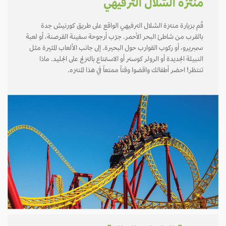
منتزة الشلال الترفيهي
قُم بزيارة منتزة الشلال الترفيهي الواقع على طريق كورنيش جدة
بالقرب من شاطئ البحر الأحمر. جرّب أرجوحة سفينة القرصنة، أو لعبة
سمبريرو، أو ركوب القوارب حول البحيرة. إلى جانب الألعاب المثيرة مثل
النبيلة الجديدة أو الرولر كوستر أو الاستمتاع بالتزلج على الجليد. ماذا
تنتظر! احضر أطفالك واقضوا وقتاً ممتعاً في هذا المنتزه.