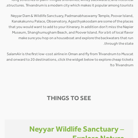
long stretches of palm-fringed shorelines, windy backwaters, and historical
structures. Trivandrum is a modern city which makes it popular among tourists.
Neyyar Dam & Wildlife Sanctuary, Padmanabhaswamy Temple, Poovar Island,
Kanakakunnu Palace, Observatory, Agasthyakoodam are some of the places
that you would want to add to your itinerary. In addition don't miss the Napier
Museum, Shanghumugham Beach, and Poover Island. For a bit of local flavor
make sure you hop on a houseboat and explore the backwaters that run
through the state.
SalamAir is the first low-cost airline in Oman and fly from Trivandrum to Muscat
and onward to 20 destinations, click the widget below to explore cheap tickets
to Trivandrum!
THINGS TO SEE
Neyyar Wildlife Sanctuary –