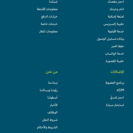
احجز مقعدك
شبكتنا
اختر وجبتك
معلومات الأمتعة
امتعة إضافية
خيارات الدفع
حقيبة إكسبريس
خدمات خاصة
خدمة الأولوية
معلومات المطار
بيانات تسجيل الوصول
حفظ الحجز
خدمة الواتساب
حقيبة المقصورة
الإضافات
من نحن
برنامج العضوية
نبذة عنا
eSIM
رؤيتنا ورسالتنا
احجز فندقً
أسطولنا
استئجار سيارة
الأخبار
الوظائف
شروط النقل
الشروط والأحكام