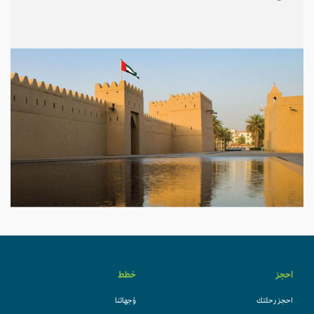
احجز
خطط
احجز رحلتك
وُجهاتنا