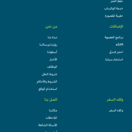
حفظ الحجز
خدمة الواتساب
حقيبة المقصورة
الإضافات
من نحن
برنامج العضوية
نبذة عنا
eSIM
رؤيتنا ورسالتنا
احجز فندقً
أسطولنا
استئجار سيارة
الأخبار
الوظائف
شروط النقل
الشروط والأحكام
استخدام الموقع
وكلاء السفر
اتصل بنا
وكلاء السفر
مكاتبنا
الملاحظات
الأسئلة الشائعة