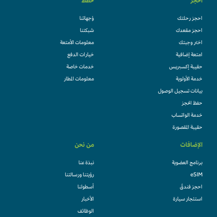
احجز
خطط
احجز رحلتك
وُجهاتنا
احجز مقعدك
شبكتنا
اختر وجبتك
معلومات الأمتعة
امتعة إضافية
خيارات الدفع
حقيبة إكسبريس
خدمات خاصة
خدمة الأولوية
معلومات المطار
بيانات تسجيل الوصول
حفظ الحجز
خدمة الواتساب
حقيبة المقصورة
الإضافات
من نحن
برنامج العضوية
نبذة عنا
eSIM
رؤيتنا ورسالتنا
احجز فندقً
أسطولنا
استئجار سيارة
الأخبار
الوظائف