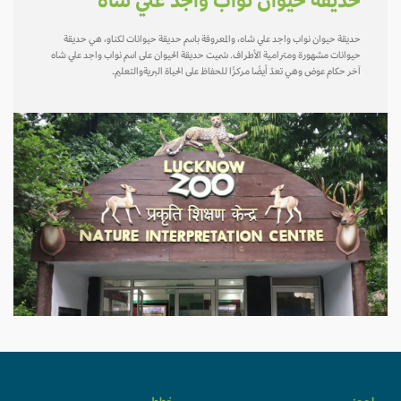
حديقة حيوان نواب واجد علي شاه
حديقة حيوان نواب واجد علي شاه، والمعروفة باسم حديقة حيوانات لكناو، هي حديقة
حيوانات مشهورة ومترامية الأطراف. سُميت حديقة الحيوان على اسم نواب واجد علي شاه
آخر حكام عوض وهي تعدّ أيضًا مركزًا للحفاظ على الحياة البريةوالتعليم.