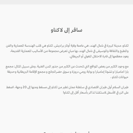
سافر إلى لاكناو
لكناو، مدينة كبيرة في شمال الهند، هي عاصمة ولاية أوتار براديش. لكناو هي قلب الهندسة المعمارية والفن
والمطبخ والثقافة والموسيقى في شمال الهند، بها مبانٍ تعرض مجموعة من الأساليب المعمارية القديمة،
يعود معظمها إلى فترة الاحتلال المغولي أو البريطاني.
مع وجود الكثير من بعض المواقع التي تتحدث عن الكثير من جذور المدن الغنية. وعلى سبيل المثال: مجمع
بارا امامبارا و تشوتا إمامبارا و بوابة رومي دروزة و سوق حضراتجانج و مجمع الإقامة البريطانية وحديقة
حيوانات لكناو ،
طيران السلام أول طيران اقتصادي في سلطنة عمان تطير من لكناو إلى مسقط ومنها إلى 20 وجهة، اضغط
على الزر في الأسفل لاستكشا تذاكر بأسعار أقل إلى لكناو!