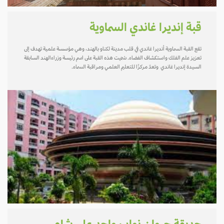
قبة إنديرا غاندي السماوية
تقع القبة السماوية أنديرا غاندي في قلب مدينة لكناو بالهند، وهي مؤسسة علمية تهدف إلى
تعزيز علم الفلك واستكشاف الفضاء. سُمّيت هذه القبة على اسم رئيسة وزراءالهند السابقة
السيدة إنديرا غاندي وتعدّ مركزًا للتعليم العلمي ومراقبة السماء.