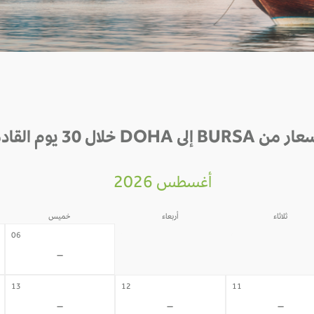
BURSA إلى DOHA خلال 30 يوم القادمة
أغسطس 2026
ثلاثاء
أربعاء
خميس
05
04
06
-
-
-
13
12
11
-
-
-