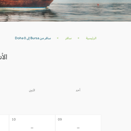
الرئيسية
>
سافر
>
سافر من Bursa إلى Doha 0
الأسعار من 
أحد
اثنين
03
02
-
-
10
09
-
-