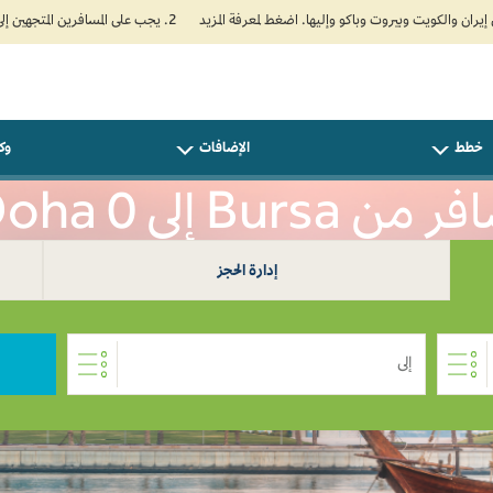
2. يجب على المسافرين المتجهين إلى الهند تعبئة نموذج الإقرار الصحي الذاتي (Air Suvidha) الإلزامي قبل موعد الوصول بـ 24 ساعة على الأقل. اضغط هنا للدخول إلى بوابة Air Suvidha.
خطط
الإضافات
وكل
من Bursa إلى Doha 0
إدارة الحجز
إلى