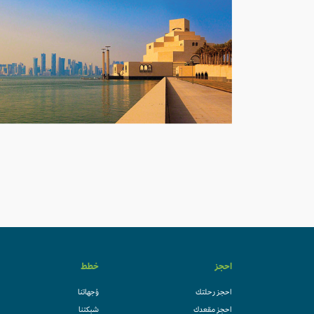
احجز
خطط
احجز رحلتك
وُجهاتنا
احجز مقعدك
شبكتنا