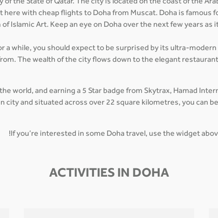
 of the State of Qatar. The city is located on the coast of the Ar
et here with cheap flights to Doha from Muscat. Doha is famous fo
of Islamic Art. Keep an eye on Doha over the next few years as 
for a while, you should expect to be surprised by its ultra-modern
from. The wealth of the city flows down to the elegant restaurant
 the world, and earning a 5 Star badge from Skytrax, Hamad Inte
main city and situated across over 22 square kilometres, you can 
If you’re interested in some Doha travel, use the widget abov
ACTIVITIES IN DOHA