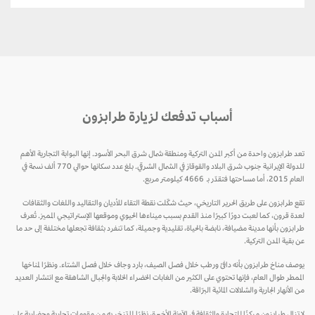
أسباب تدفعك لزيارة طرابزون
تعد طرابزون واحدة من أكبر المدن التركية ومنطقة شمال شرق البحر الأسود. إنها البوابة التجارية الأهم
للدولة الإيرانية جنوب شرق البلاد والقوقاز في الشمال الشرقي. بلغ عدد سكانها حوالي 770 ألف نسمة في
العام 2015، أما مساحتها فتقدّر بـ 4666 كيلومتر مربع.
تقع طرابزون على طريق الحرير التاريخي، حيث شكّلت نقطة التقاء للأديان والتقاليد واللغات والثقافات
لعدة قرون، كما لعبت دورًا كبيرًا منذ القدم بسبب ميناءها الحيوي وموقعها الإستراتيجي المميز. تُعرف
طرابزون بأنها مدينة مضيافة، نابضة بالحياة، تقليدية وجميلة، كما تنفرد بثقافة تجعلها مختلفة إلى حد ما
عن بقية المدن التركية.
يوصف مناخ طرابزون بأنه دافئ ورطب خلال فصل الصيف، بارد وجاف خلال فصل الشتاء. ونظرًا لمناخها
الممطر طوال العام، فإنها تحتوي على الكثير من الغابات الخضراء الخلابة والجبال الشاهقة مع انتشار العديد
من الأنهار الجارية والشلالات المائية البرّاقة.
لا تزال طرابزون مركزًا للتجارة والثقافة في الآونة الأخيرة، نظرًا لما تزخر به من مقومات تجارية وحضارية على