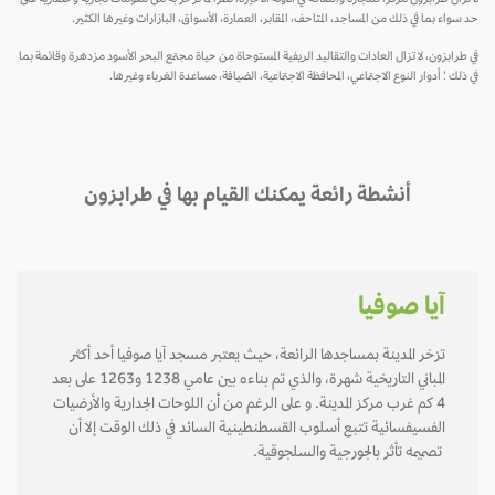
حد سواء بما في ذلك من المساجد، المتاحف، المقابر، العمارة، الأسواق، البازارات وغيرها الكثير.
في طرابزون، لا تزال العادات والتقاليد الريفية المستوحاة من حياة مجتمع البحر الأسود مزدهرة وقائمة بما
في ذلك ؛ أدوار النوع الاجتماعي، المحافظة الاجتماعية، الضيافة، مساعدة الغرباء وغيرها.
أنشطة رائعة يمكنك القيام بها في طرابزون
آيا صوفيا
تزخر المدينة بمساجدها الرائعة، حيث يعتبر مسجد آيا صوفيا أحد أكثر
المباني التاريخية شهرة، والذي تم بناءه بين عامي 1238 و1263 على بعد
4 كم غرب مركز المدينة. و على الرغم من أن اللوحات الجدارية والأرضيات
الفسيفسائية تتبع أسلوب القسطنطينية السائد في ذلك الوقت إلا أن
تصميمه تأثر بالجورجية والسلجوقية.