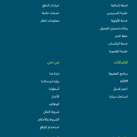
امتعة إضافية
خيارات الدفع
حقيبة إكسبريس
خدمات خاصة
خدمة الأولوية
معلومات المطار
بيانات تسجيل الوصول
حفظ الحجز
خدمة الواتساب
حقيبة المقصورة
الإضافات
من نحن
برنامج العضوية
نبذة عنا
eSIM
رؤيتنا ورسالتنا
احجز فندقً
أسطولنا
استئجار سيارة
الأخبار
الوظائف
شروط النقل
الشروط والأحكام
استخدام الموقع