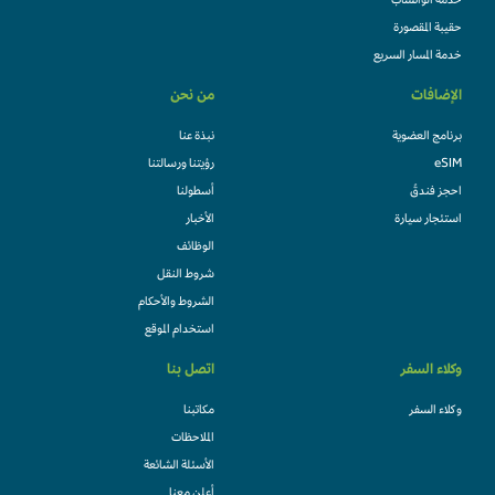
خدمة الواتساب
حقيبة المقصورة
خدمة المسار السريع
الإضافات
من نحن
برنامج العضوية
نبذة عنا
eSIM
رؤيتنا ورسالتنا
احجز فندقً
أسطولنا
استئجار سيارة
الأخبار
الوظائف
شروط النقل
الشروط والأحكام
استخدام الموقع
وكلاء السفر
اتصل بنا
وكلاء السفر
مكاتبنا
الملاحظات
الأسئلة الشائعة
أعلن معنا