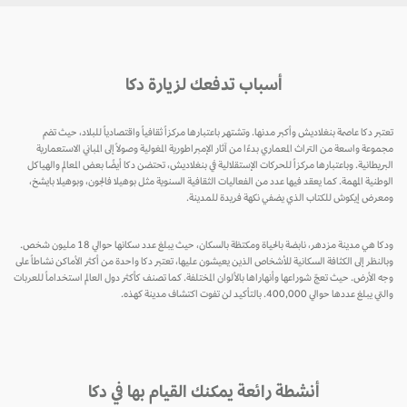
أسباب تدفعك لزيارة دكا
تعتبر دكا عاصمة بنغلاديش وأكبر مدنها. وتشتهر باعتبارها مركزاً ثقافياً واقتصادياً للبلاد، حيث تضم
مجموعة واسعة من التراث المعماري بدءًا من آثار الإمبراطورية المغولية وصولاً إلى المباني الاستعمارية
البريطانية. وباعتبارها مركزاً للحركات الإستقلالية في بنغلاديش، تحتضن دكا أيضًا بعض المعالم والهياكل
الوطنية المهمة. كما يعقد فيها عدد من الفعاليات الثقافية السنوية مثل بوهيلا فالجون، وبوهيلا بايشخ،
ومعرض إيكوش للكتاب الذي يضفي نكهة فريدة للمدينة.
ودكا هي مدينة مزدهر، نابضة بالحياة ومكتظة بالسكان، حيث يبلغ عدد سكانها حوالي 18 مليون شخص.
وبالنظر إلى الكثافة السكانية للأشخاص الذين يعيشون عليها، تعتبر دكا واحدة من أكثر الأماكن نشاطاً على
وجه الأرض. حيث تعجّ شوراعها وأنهاراها بالألوان المختلفة. كما تصنف كأكثر دول العالم استخداماً للعربات
والتي يبلغ عددها حوالي 400,000. بالتأكيد لن تفوت اكتشاف مدينة كهذه.
أنشطة رائعة يمكنك القيام بها في دكا