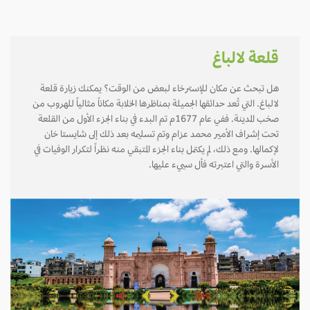
قلعة لالباغ
هل تبحث عن مكان للإسترخاء لبعض من الوقت؟ يمكنك زيارة قلعة
لالباغ. التي تُعد حدائقها الجميلة بمناظرها الخلابة مكاناً مثالياً للهروب من
صخب المدينة. ففي عام 1677م تم البدء في بناء الجزء الأول من القلعة
تحت إشراف الأمير محمد عزام وتم تسليمه بعد ذلك إلى شايستا خان
لإكمالها. ومع ذلك، لم يكتمل بناء الجزء المتبقي منه نظراً لتكرار الوفيات في
الأسرة والتي اعتبرته فأل سييء عليها.