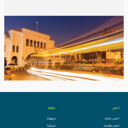
احجز
خطط
احجز رحلتك
وُجهاتنا
احجز مقعدك
شبكتنا