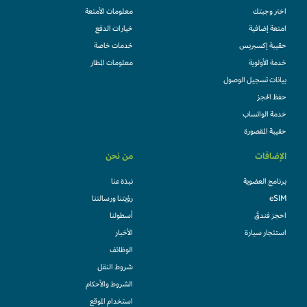
اختر وجبتك
معلومات الأمتعة
امتعة إضافية
خيارات الدفع
حقيبة إكسبريس
خدمات خاصة
خدمة الأولوية
معلومات المطار
بيانات تسجيل الوصول
حفظ الحجز
خدمة الواتساب
حقيبة المقصورة
الإضافات
من نحن
برنامج العضوية
نبذة عنا
eSIM
رؤيتنا ورسالتنا
احجز فندقً
أسطولنا
استئجار سيارة
الأخبار
الوظائف
شروط النقل
الشروط والأحكام
استخدام الموقع