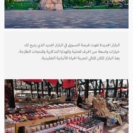
البازار الجديدلا تفوت فرصة التسوق في البازار الجديد الذي يتيح لك
خيارات واسعة من الحرف المحلية والهدايا التذكارية والمنتجات الطازجة.
يعدّ البازار المكان المثالي لتجربة الحياة الألبانية التقليدية.