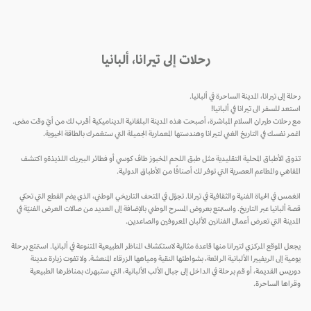
رحلات إلى تيرانا، ألبانيا
رحلة إلى تيرانا، المدينة الساحرة في ألبانيا.
استعد للسفر الى تيرانا في ألبانيا!
مع رحلات طيران السلام المباشرة، أصبحت هذه المدينة البلقانية الديناميكية أقرب لك من أيّ وقت مضى.
اغمر نفسك في التاريخ الغني لتيرانا وهندستها المعمارية الجميلة التي ستغمرك بالطاقة الحيوية.
تذوق الأطباق المحلية التقليدية مثل طبق اللحم المخبوز طاڤ كوسي أو فطائر البيريك اللذيذةو اكتشف
المقاهي والمطاعم العصرية التي توفر لك أصنافًا من الأطباق الدولية.
انغمس في الحياة الفنية والثقافية في تيرانا. تجوّل في المتحف التاريخي الوطني، الذي يضم القطع التي تحكي
قصة ألبانيا عبر التاريخ. واستمتع بعروض المسرح الوطني بالإضافة إلى العديد من صالات العرض الفنيّة في
المدينة التي تعرض أعمال الفنانين الألبان المعروفين والصاعدين.
يجعل الموقع المركزي لتيرانا منها قاعدة مثالية لاستكشاف المناظر الطبيعية المتنوعة في ألبانيا. استمتع برحلة
يومية إلى الريفييرا الألبانية الرائعة، بشواطئها النقية ومياهها الزرقاء المنعشة. ولا تفوت زيارة مدينة
دوريس القديمة، أو قم برحلة في الداخل إلى جبال الألب الألبانية، التي ستبهرك بمناظرها الطبيعية
وقراها الساحرة.