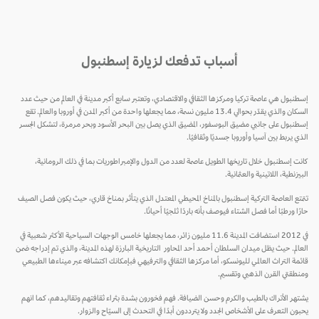
أسباب تدفعك لزيارة إسطنبول
إسطنبول هي عاصمة تركيا ومركزها الثقافي والاقتصادي، وتعتبر سابع أكبر مدينة في العالم من حيث عدد
السكان والذي يقدّر بحوالي 13.4 مليون نسمة، مما يجعلها واحدة من أكبر المدن في أوروبا والعالم. تقع
إسطنبول على جانبي مضيق البوسفور، المضيق الذي يصل بين البحر الأسود وبحر مرمرة، لتشكل الجسر
الذي يربط بين آسيا وأوروبا جسديًا وثقافيًا.
كانت إسطنبول خلال تاريخها الطويل عاصمة لعدد من الدول والإمبراطوريات بما في ذلك الرومانية،
البيزنطية، اللاتينية والعثمانية.
تتمتع العاصمة التركية إسطنبول بالمناخ المحيطي المعتدل الذي يتأثر بمناخ قاري، حيث يكون فصل الصيف
حارًا ورطبًا أما فصل الشتاء فيوصف بأنه باردًا ثلجيًا أحيانًا.
في 2012 استضافت المدينة 11.6 مليون زائر، مما يجعلها خامس الوجهات السياحية الأكثر شعبية في
العالم. حيث يظل ميدان السلطان أحمد أحد المحاور التاريخية البارزة لهذه المدينة، والذي تم إدراجه ضمن
قائمة التراث العالمي لليونسكو، أما مركزها الثقافي والترفيهي فبإمكانك اكتشافه عبر ميناءها الطبيعي
ومنطقتي القرن الذهبي وتقسيم.
يشتهر الأتراك بالطيب والكرم وحسن الضيافة. فهم فخورون بشدة بثراء ثقافتهم وتقاليدهم، كما انهم
يحبون التعرف على الأشخاص الجدد ولا يترددون أبدًا في التحدث إلى السيّاح والزوار.