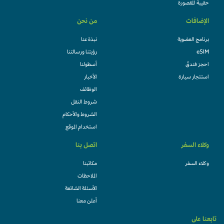
حقيبة المقصورة
الإضافات
من نحن
برنامج العضوية
نبذة عنا
eSIM
رؤيتنا ورسالتنا
احجز فندقً
أسطولنا
استئجار سيارة
الأخبار
الوظائف
شروط النقل
الشروط والأحكام
استخدام الموقع
وكلاء السفر
اتصل بنا
وكلاء السفر
مكاتبنا
الملاحظات
الأسئلة الشائعة
أعلن معنا
تابعنا على