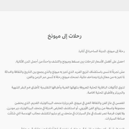
رحلات إلى ميونخ
رحلة إلى ميونخ، المدينة الساحرة في ألمانيا.
احصل على أفضل الأسعار للرحلات بين مسقط وميونخ واكتشف واحدةً من أجمل المدن الألمانية.
عش تجربةً لا تنسى باستكشاف المزيج الفريد الذي تتميز به ميونخ والذي يجمع بين التاريخ والثقافة والحداثة
لما تتميز به من معالم بارزة ومتاحف عالمية، تمنحك ميونخ رحلة لا تُنسى عبر الزمن والفن.
تذوق المأكولات البافارية المحلية المعروفة بنكهاتها الغنية وأطباقها التقليدية كأطباق لحم البقر الشهية
والبريزلز والأطباق المحلية الخاصة.
انغمس في عالم الفن والثقافة الغني في ميونخ. قم بزيارة متحف البيناكوتيك القديم، الذي يحتضن
مجموعة واسعة من روائع الفن الأوروبي، أو استكشف المعارض الحديثة في متحف البيناكوتيك دير مودرن.
ولا تفوت فرصة غمر نفسك في عالم السيارات في متحف بي إم دبليو لتكتشف عجائب الهندسة التي شكلّت
صناعة السيارات.