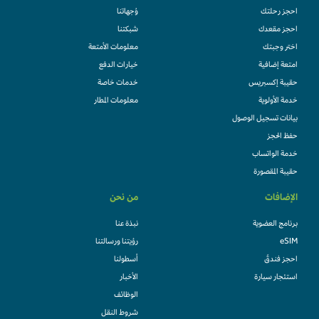
احجز رحلتك
وُجهاتنا
احجز مقعدك
شبكتنا
اختر وجبتك
معلومات الأمتعة
امتعة إضافية
خيارات الدفع
حقيبة إكسبريس
خدمات خاصة
خدمة الأولوية
معلومات المطار
بيانات تسجيل الوصول
حفظ الحجز
خدمة الواتساب
حقيبة المقصورة
الإضافات
من نحن
برنامج العضوية
نبذة عنا
eSIM
رؤيتنا ورسالتنا
احجز فندقً
أسطولنا
استئجار سيارة
الأخبار
الوظائف
شروط النقل