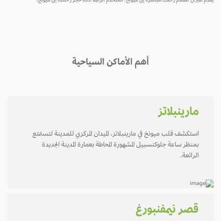
يقدم طيران السلام رحلات مباشرة إلى ميونخ. استخدم الرابط أدناه لحجز رحلتك إلى ميونخ!
أهم الأماكن السياحية
مارينبلاتز
استكشف قلب ميونخ في مارينبلاتز، الميدان المركزي للمدينة لتستمتع
بمنظر ساعة جلوكنسبيل المشهورة المحاطة بعمارة المدينة الجديدة
الرائعة.
قصر نيمفنبورغ