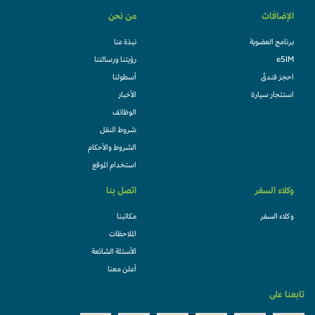
الإضافات
من نحن
برنامج العضوية
نبذة عنا
eSIM
رؤيتنا ورسالتنا
احجز فندقً
أسطولنا
استئجار سيارة
الأخبار
الوظائف
شروط النقل
الشروط والأحكام
استخدام الموقع
وكلاء السفر
اتصل بنا
وكلاء السفر
مكاتبنا
الملاحظات
الأسئلة الشائعة
أعلن معنا
تابعنا على