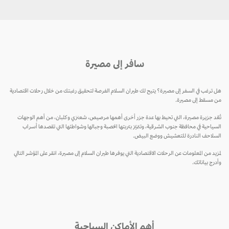
سافر إلى مصيرة
هل ترغب في السفر إلى مصيرة؟ يتيح لك طيران السلام الفرصة لتحقيق رغبتك من خلال رحلات اقتصادية
من مسقط إلى مصيرة.
تُعّد جزيرة مصيرة، التي تحيط بها عدة جزر أخرى أهمها مرصيص، شعنزي وكلبان، من أهم الوجهات
السياحية في محافظة جنوب الشرقية، وتتميّز بتربتها الخصبة وجبالها وشواطئها التي تقصدها أسراب
السلاحف النادرة للتعشيش ووضع البيض.
لمزيد من المعلومات عن الرحلات الاقتصادية التي يوفرها طيران السلام إلى مصيرة، انقر على المؤشر التالي
وأدرج بياناتك.
أهم الأماكن السياحية