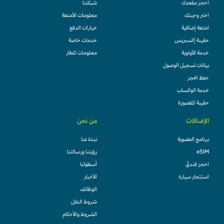
احجز مقعدك
شبكتنا
اختر وجبتك
معلومات الأمتعة
امتعة إضافية
خيارات الدفع
حقيبة إكسبريس
خدمات خاصة
خدمة الأولوية
معلومات المطار
بيانات تسجيل الوصول
حفظ الحجز
خدمة الواتساب
حقيبة المقصورة
الإضافات
من نحن
برنامج العضوية
نبذة عنا
eSIM
رؤيتنا ورسالتنا
احجز فندقً
أسطولنا
استئجار سيارة
الأخبار
الوظائف
شروط النقل
الشروط والأحكام