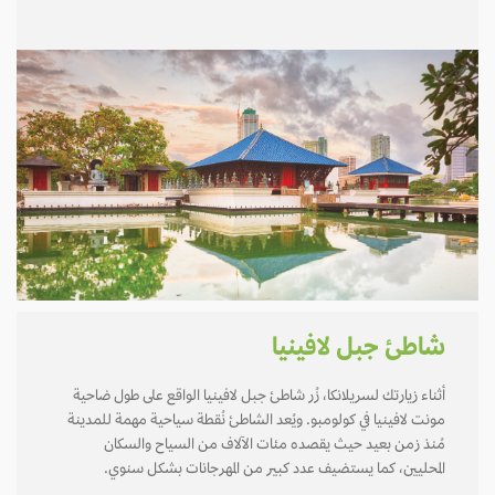
شاطئ جبل لافينيا
أثناء زيارتك لسريلانكا، زُر شاطئ جبل لافينيا الواقع على طول ضاحية
مونت لافينيا في كولومبو. ويُعد الشاطئ نُقطة سياحية مهمة للمدينة
مُنذ زمن بعيد حيث يقصده مئات الآلاف من السياح والسكان
المحليين، كما يستضيف عدد كبير من المهرجانات بشكل سنوي.