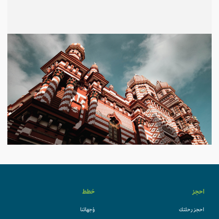
احجز
خطط
احجز رحلتك
وُجهاتنا