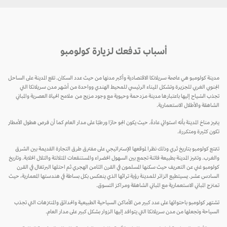
أسباب تدفعك لزيارة كولومبو
مدينة كولومبو هي عاصمة سريلانكا الاقتصادية وأكبر مدنها من حيث عدد السكان. تقع المدينة على الساحل
الجنوبي الغربي للجزيرة وتشكل الميناء الرئيسي للمحيط الهندي وواحدة من أشهر مدن سريلانكا التي
تجذب السُياح إليها باعتبارها مدينة مزدحمة وحيوية مع وجود مزيج من ملامح الحياة العصرية والمباني
الشاهقة والأطلال الاستعمارية.
يتميز مناخ المدينة بأنه استوائي عادةً. حيث يكون الجو حارًا ورطبًا على مدار العام كما أن فرص هطول الأمطار
تكون كثيرة ومتكررة.
تتمتع كولومبو بتاريخ ثري وذلك نظرا لموقعها الإستراتيجي على مفترق طرق التجارة القديمة بين الشرق
والغرب. وتتميز المدينة بطبيعة فاتنة تجمع بين السهول الخضراء والمستنقعات المتلالئة والتلال الخلابة. وتاريخ
كولومبو غني عن التعريف حيث سكنها المسلمون في القرن الثامن الهجري ثم احتلها البرتغال في القرن
السادس عشر. يسيتطيع الزائر للمدينة رؤية تراثها الذي ينعكس بكل بساطة في هندستها المعمارية، حيث
تمتزج المباني الاستعمارية مع المباني الشاهقة ومراكز التسوق.
تشتهر كولومبو باحتوائها على عدد كبير من الأماكن السياحية الطبيعية والحدائق والمنتزهات التي تجذب
السياحة وتجعلها من مدن سريلانكا التي يتوافد إليها الزوار بشكل كبير على مدار العام.