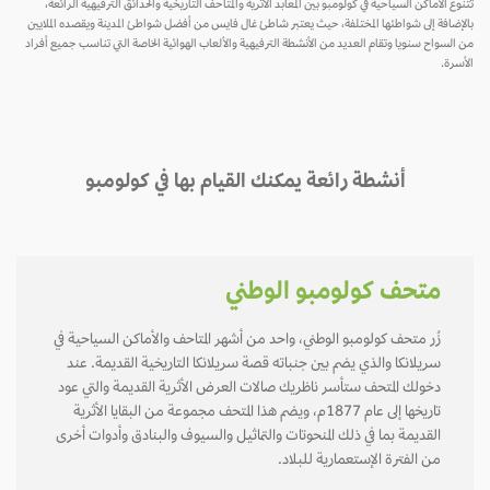
تتنوع الأماكن السياحية في كولومبو بين المعابد الأثرية والمتاحف التاريخية والحدائق الترفيهية الرائعة،
بالإضافة إلى شواطئها المختلفة، حيث يعتبر شاطئ غال فايس من أفضل شواطئ المدينة ويقصده الملايين
من السواح سنويا وتقام العديد من الأنشطة الترفيهية والألعاب الهوائية الخاصة التي تناسب جميع أفراد
الأسرة.
أنشطة رائعة يمكنك القيام بها في كولومبو
متحف كولومبو الوطني
زُر متحف كولومبو الوطني، واحد من أشهر المتاحف والأماكن السياحية في
سريلانكا والذي يضم بين جنباته قصة سريلانكا التاريخية القديمة. عند
دخولك المتحف ستأسر ناظريك صالات العرض الأثرية القديمة والتي عود
تاريخها إلى عام 1877م، ويضم هذا المتحف مجموعة من البقايا الأثرية
القديمة بما في ذلك المنحوتات والتماثيل والسيوف والبنادق وأدوات أخرى
من الفترة الإستعمارية للبلاد.