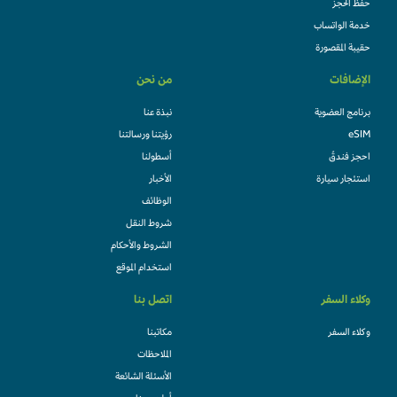
حفظ الحجز
خدمة الواتساب
حقيبة المقصورة
الإضافات
من نحن
برنامج العضوية
نبذة عنا
eSIM
رؤيتنا ورسالتنا
احجز فندقً
أسطولنا
استئجار سيارة
الأخبار
الوظائف
شروط النقل
الشروط والأحكام
استخدام الموقع
وكلاء السفر
اتصل بنا
وكلاء السفر
مكاتبنا
الملاحظات
الأسئلة الشائعة