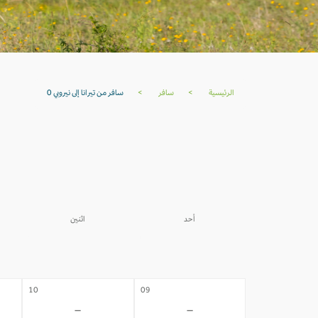
الرئيسية
>
سافر
>
سافر من تيرانا إلى نيروبي 0
أحد
اثنين
03
02
-
-
10
09
-
-