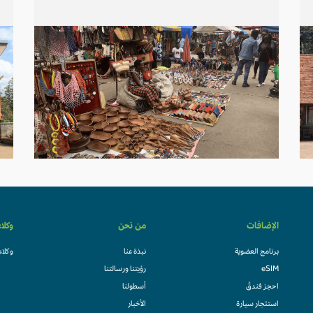
الإضافات
من نحن
وكلا
برنامج العضوية
نبذة عنا
وكلاء
eSIM
رؤيتنا ورسالتنا
احجز فندقً
أسطولنا
استئجار سيارة
الأخبار