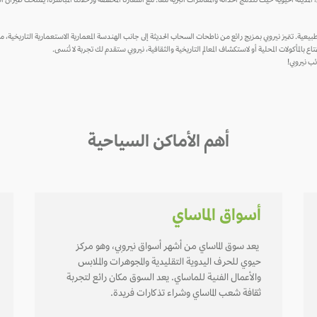
ينة الحيويّة حيث تندمج الحداثة والمغامرات البرية معاً. مع أسعارنا المخفّضة ورحلاتنا المباشرة، يمنحك طيران
طبيعية. تتميز نيروبي بمزيج رائع من ناطحات السحاب الحديثة إلى جانب الهندسة المعمارية الاستعمارية التاريخية، مما
 بالمأكولات المحلية أو لاستكشاف المعالم التاريخية والثقافية، نيروبي ستقدم لك تجربة لا تُنسى.
ب نيروبي!
أهم الأماكن السياحية
أسواق الماساي
يعد سوق الماساي من أشهر أسواق نيروبي، وهو مركز
حيوي للحرف اليدوية التقليدية والمجوهرات والملابس
والأعمال الفنية للماساي. يعد السوق مكان رائع لتجربة
ثقافة شعب الماساي وشراء تذكارات فريدة.