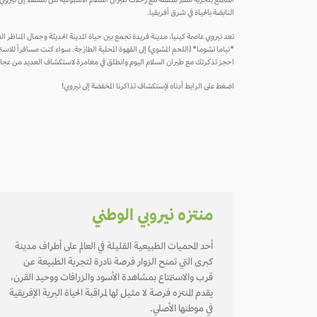
استمتع بتجربة سفر سلسة مع رحلات طيران السلام الأسبوعية من مسقط إلى نيروبي، المد
النابضة بالحياة في شرق أفريقيا.
تعد نيروبي عاصمة كينيا، مدينة فريدة تجمع بين حياة المدينة الحديثة وجمال المناظر ال
*نياما تشوما* (اللحم المشوي) إلى القهوة المحلية الطازجة. سواء كنت مسافراً للاستمتاع
احجز تذكرتك مع طيران السلام اليوم وانطلق في مغامرة لاستكشاف العديد من عجائ
اضغط على الرابط أدناه لإستكشاف تذاكرنا المخفضة إلى نيروبي!
منتزه نيروبي الوطني
أحد المحميات الطبيعية القليلة في العالم على أطراف مدينة
كبرى التي تمنح الزوار فرصة نادرة لتجربة الطبيعة عن
قرب والاستمتاع بمشاهدة الأسود والزرافات ووحيد القرن،
يقدم المنتزه فرصة لا مثيل لها لمراقبة الحياة البرية الإفريقية
في موطنها الأصلي.