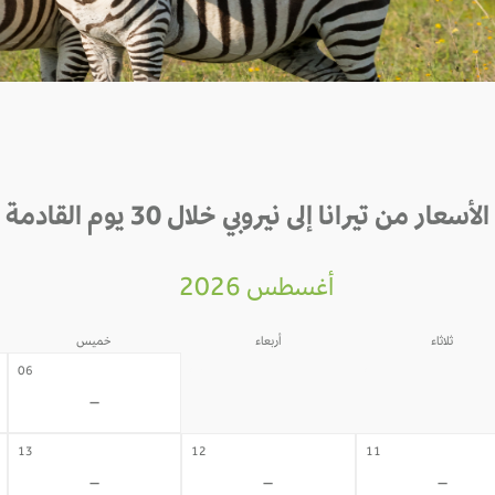
الأسعار من تيرانا إلى نيروبي خلال 30 يوم القادمة
أغسطس 2026
ثلاثاء
أربعاء
خميس
05
04
06
-
-
-
13
12
11
-
-
-