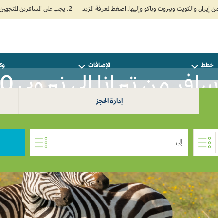
2. يجب على المسافرين المتجهين إلى الهند تعبئة نموذج الإقرار الصحي الذاتي (Air Suvidha) الإلزامي قبل موعد الوصول بـ 24 ساعة على الأقل. اضغط هنا للدخول إلى بوابة Air Suvidha.
خطط
الإضافات
وكل
افر من تيرانا إلى نيروبي 0
إدارة الحجز
إلى