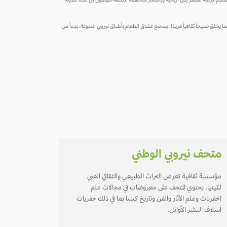
 السلام فرصة السفر بكل أريحية وبأسعار منخفضة التكلفة للوصول إلى هذه المدينة
 يخلق نسيجاً ثقافياً فريدًا. يستمتع عشاق الطعام بأطباق نيروبي المتنوعة، بدءاً من
متحف نيروبي الوطني
مؤسسة ثقافية تعرض التراث الطبيعي والثقافي الغني
لكينيا. يحتوي المتحف على معروضات في مجالات علم
الحفريات وعلم الآثار والفن وتاريخ كينيا بما في ذلك حفريات
أسلاف البشر الأوائل.