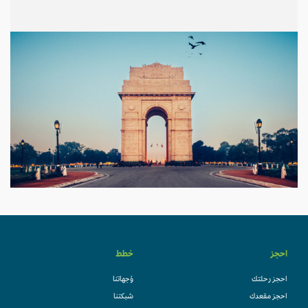
احجز
خطط
احجز رحلتك
وُجهاتنا
احجز مقعدك
شبكتنا