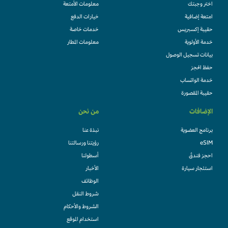
اختر وجبتك
معلومات الأمتعة
امتعة إضافية
خيارات الدفع
حقيبة إكسبريس
خدمات خاصة
خدمة الأولوية
معلومات المطار
بيانات تسجيل الوصول
حفظ الحجز
خدمة الواتساب
حقيبة المقصورة
الإضافات
من نحن
برنامج العضوية
نبذة عنا
eSIM
رؤيتنا ورسالتنا
احجز فندقً
أسطولنا
استئجار سيارة
الأخبار
الوظائف
شروط النقل
الشروط والأحكام
استخدام الموقع