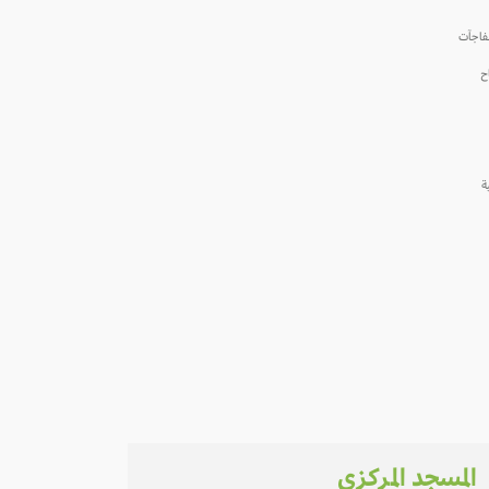
لمفاجآت
ح
ية
المسجد المركزي