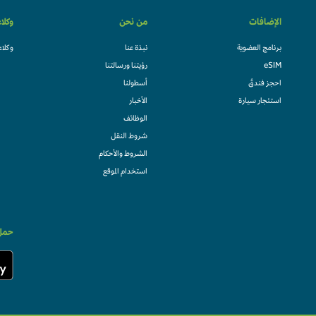
الإضافات
من نحن
وكلا
برنامج العضوية
نبذة عنا
وكلاء
eSIM
رؤيتنا ورسالتنا
احجز فندقً
أسطولنا
استئجار سيارة
الأخبار
الوظائف
شروط النقل
الشروط والأحكام
استخدام الموقع
حمل 