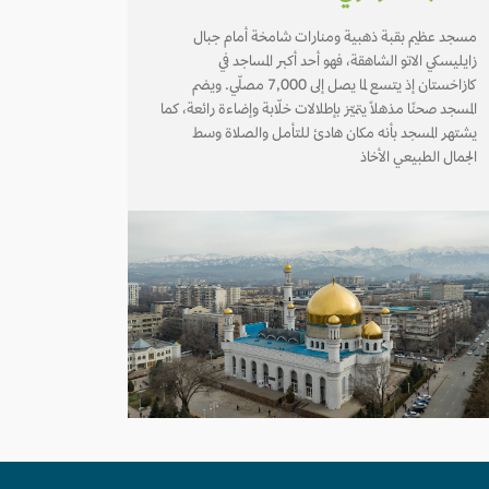
مسجد عظيم بقبة ذهبية ومنارات شامخة أمام جبال
زايليسكي الاتو الشاهقة، فهو أحد أكبر المساجد في
كازاخستان إذ يتسع لما يصل إلى 7,000 مصلّي. ويضم
المسجد صحنًا مذهلًا يتميّز بإطلالات خلّابة وإضاءة رائعة، كما
يشتهر المسجد بأنه مكان هادئ للتأمل والصلاة وسط
الجمال الطبيعي الأخاذ