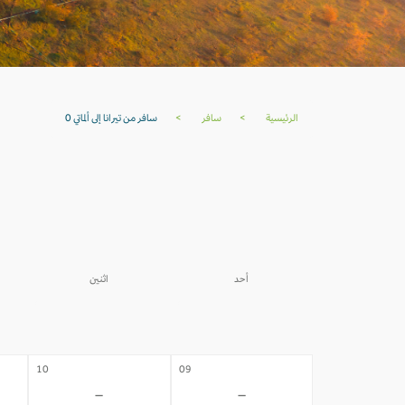
الرئيسية
>
سافر
>
سافر من تيرانا إلى ألماتي 0
أحد
اثنين
03
02
-
-
10
09
-
-