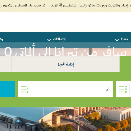
2. يجب على المسافرين المتجهين إلى الهند تعبئة نموذج الإقرار الصحي الذاتي (Air Suvidha) الإلزامي قبل موعد الوصول بـ 24 ساعة على الأقل. اضغط هنا للدخول إلى بوابة Air Suvidha.
خطط
الإضافات
وكل
سافر من تيرانا إلى ألماتي 0
إدارة الحجز
إلى