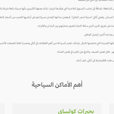
لات اقتصادية إلى ألماتي من مسقط
شاهقة، إضافةً إلى تجارب التسوق الفاخرة التي توفّرها للزوار، لذلك يصفها الكثيرون بأنها مدينة رائعة مليئة با
كازاخستان. وتعني ألماتي "مدينة شجر التفاح"، فبفضل مناخها المعتدل نسبيًا تنمو على أراضيها العديد من أشجار التفا
يدة على طريق الحرير الذي سلكه التجار للعبور بتجارتهم بين البلدان والقارات
ن ومنتزه ألتين-إيميل الوطني
ها العديدة التي تحتضنها الجبال. ولذلك، تعتبر السياحة من أهم القطاعات في ألماتي ومصدرًا هامًا للعملات الأجنب
لنهر خلال فصل الصيف، والتزلج على الجليد في فصل الشتاء
ات الاقتصادية إلى ألماتي، انقر أدناه.
أهم الأماكن السياحية
بحيرات كولساي