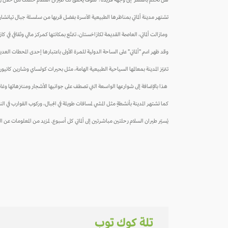
هل تحلم بالسفر إلى وجهة فريدة؟ سوف يحقّق لك طيران السلام حلمك من خلال رح
تشتهر مدينة ألماتي بمناظرها الطبيعية الآسرة بفضل قربها من سلسلة جبال تيانشان ال
ومازالت ألماتي، العاصمة القديمة لكازاخستان، تتمتّع بمكانتها كمركز مالي وثقافي في 
وقد ظهر اسم "ألماتي" على الساحة الدولية للمرة الأولى باعتبارها إحدى المحطات العد
تتميّز المدينة بمعالمها السياحية الطبيعية الهامة، مثل بحيرات كولساي وشارين كانيو
هذا بالإضافة إلى شوارعها الواسعة التي تصطف على جوانبها الأشجار ومنتزهاتها وغابات
كما تشتهر المدينة بأنشطةٍ مثل المشي لمسافات طويلة في الجبال، وركوب القوارب في ا
يُسيّر طيران السلام رحلتين مباشرتين إلى ألماتي كل أسبوع. لمزيد من المعلومات عن الرحل
تلة كوك توب