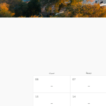
جمعة
سبت
08
07
-
-
15
14
-
-