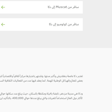
سافر من Muscat إلى دكا
سافر من كولومبو إلى دكا
تعتبر دكا عاصمة بنغلاديش وأكبر مدنها. وتشتهر باعتبارها مركزاً ثقافياً واقتصادياً لل
بعض المعالم والهياكل الوطنية المهمة. كما يعقد فيها عدد من الفعاليات الثقافية ا
كأكثر دول العالم استخداماً للعربات والتي يبلغ عددها حوالي 400,000. بالتأكيد لن تفوت اكتشاف مدينة كهذه.