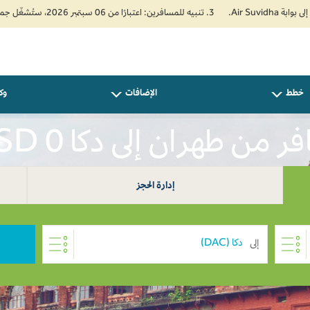
3. تنبيه للمسافرين: اعتبارًا من 06 سبتمبر 2026، ستُشغّل جميع رحلات طيران السلام من وإلى مطار الملك عبدالعزيز الدولي (جدة) عبر المبنى رقم 4 بدلًا من الصالة الشمالية. يُرجى التوجه مباشرةً إلى المبنى رقم 4 لإتمام إجراءات السفر.
خطط
الإضافات
وكل
ر من طهران إلى دكا USD 0
إدارة الحجز
إلى