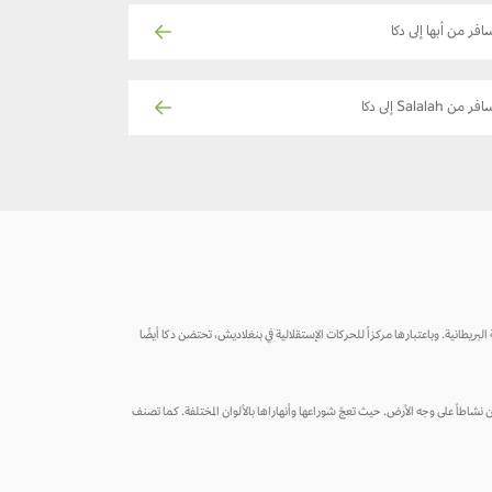
افر من أبها إلى دكا
فر من Salalah إلى دكا
 البريطانية. وباعتبارها مركزاً للحركات الإستقلالية في بنغلاديش، تحتضن دكا أيضًا
، تعتبر دكا واحدة من أكثر الأماكن نشاطاً على وجه الأرض. حيث تعجّ شوراعها وأنهاراها بالألوان المختلفة. كما تصنف