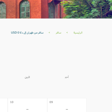
الرئيسية
>
سافر
>
سافر من طهران إلى دكا USD 0
أحد
اثنين
03
02
-
-
10
09
-
-