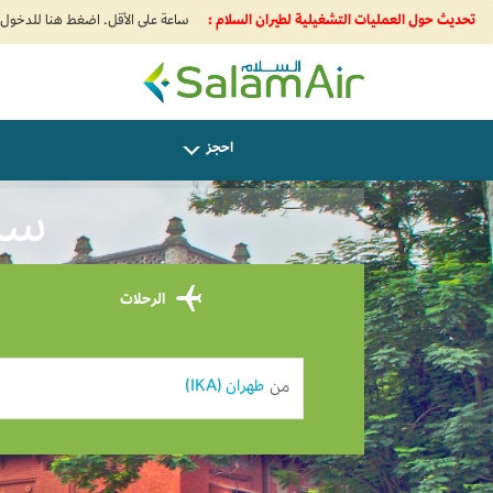
تحديث حول العمليات التشغيلية لطيران السلام :
SalamAir
احجز
ساف
الرحلات
من