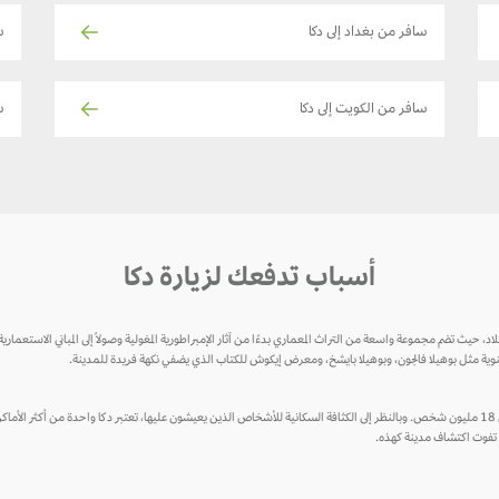
سافر من بغداد إلى دكا
س
سافر من الكويت إلى دكا
سا
أسباب تدفعك لزيارة دكا
بلاد، حيث تضم مجموعة واسعة من التراث المعماري بدءًا من آثار الإمبراطورية المغولية وصولاً إلى المباني الاستعمارية
لسنوية مثل بوهيلا فالجون، وبوهيلا بايشخ، ومعرض إيكوش للكتاب الذي يضفي نكهة فريدة للمدينة.
ودكا هي مدينة مزدهر، نابضة بالحياة ومكتظة بالسكان، حيث يبلغ عدد سكانها حوالي 18 مليون شخص. وبالنظر إلى الكثافة السكانية للأشخاص الذين يعيشون عليها