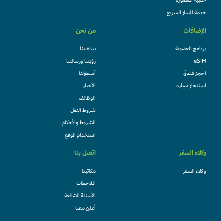
حقيبة المقصورة
خدمة المسار السريع
الإضافات
من نحن
برنامج العضوية
نبذة عنا
eSIM
رؤيتنا ورسالتنا
احجز فندقً
أسطولنا
استئجار سيارة
الأخبار
الوظائف
شروط النقل
الشروط والأحكام
استخدام الموقع
وكلاء السفر
اتصل بنا
وكلاء السفر
مكاتبنا
الملاحظات
الأسئلة الشائعة
أعلن معنا