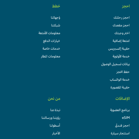
احجز
خطط
احجز رحلتك
وُجهاتنا
احجز مقعدك
شبكتنا
اختر وجبتك
معلومات الأمتعة
امتعة إضافية
خيارات الدفع
حقيبة إكسبريس
خدمات خاصة
خدمة الأولوية
معلومات المطار
بيانات تسجيل الوصول
حفظ الحجز
خدمة الواتساب
حقيبة المقصورة
الإضافات
من نحن
برنامج العضوية
نبذة عنا
eSIM
رؤيتنا ورسالتنا
احجز فندقً
أسطولنا
استئجار سيارة
الأخبار