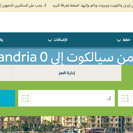
2. يجب على المسافرين المتجهين إلى الهند تعبئة نموذج الإقرار الصحي الذاتي (Air Suvidha) الإلزامي قبل موعد الوصول بـ 24 ساعة على الأقل. اضغط هنا للدخول إلى بوابة Air Suvidha.
خطط
الإضافات
وكل
يالكوت إلى Alexandria 0
إدارة الحجز
إلى