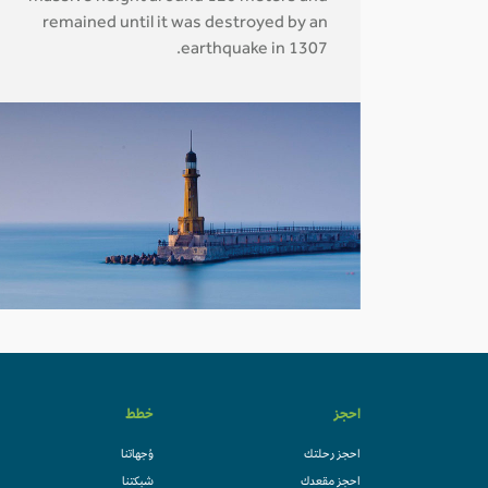
remained until it was destroyed by an
earthquake in 1307.
احجز
خطط
احجز رحلتك
وُجهاتنا
احجز مقعدك
شبكتنا