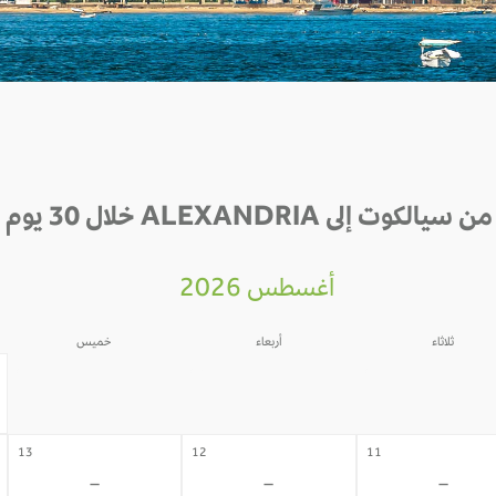
ت إلى ALEXANDRIA خلال 30 يوم القادمة
أغسطس 2026
ثلاثاء
أربعاء
خميس
06
05
04
-
-
-
13
12
11
-
-
-