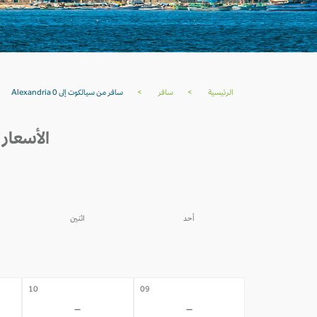
الرئيسية
>
سافر
>
سافر من سيالكوت إلى Alexandria 0
الأسعار من سيالكو
أحد
اثنين
03
02
-
-
10
09
-
-