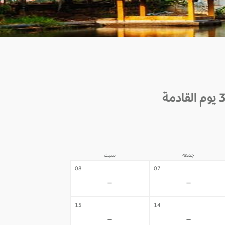
جمعة
سبت
08
07
-
-
15
14
-
-