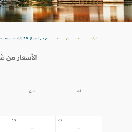
الرئيسية
>
سافر
>
سافر من شيراز إلى Thiruvananthapuram USD 0
الأسعار من شيراز إلى HIRUVANANTHAPURAM
أحد
اثنين
03
02
-
-
10
09
-
-