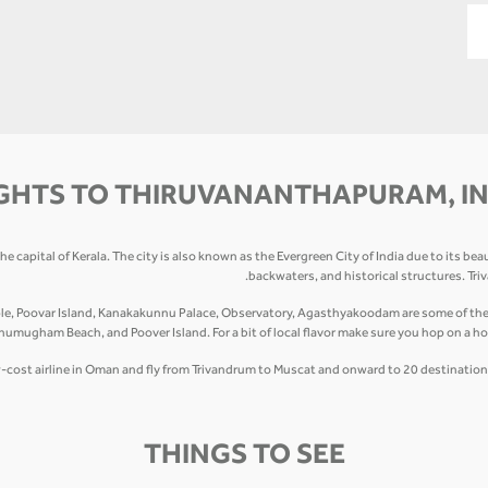
GHTS TO THIRUVANANTHAPURAM, I
 capital of Kerala. The city is also known as the Evergreen City of India due to its be
backwaters, and historical structures. Tr
 Poovar Island, Kanakakunnu Palace, Observatory, Agasthyakoodam are some of the pla
mugham Beach, and Poover Island. For a bit of local flavor make sure you hop on a ho
ow-cost airline in Oman and fly from Trivandrum to Muscat and onward to 20 destinations
THINGS TO SEE