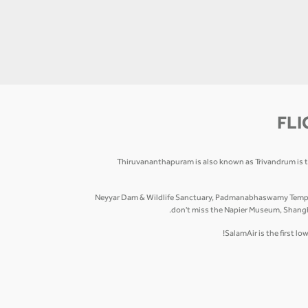
FLI
Thiruvananthapuram is also known as Trivandrum is the
Neyyar Dam & Wildlife Sanctuary, Padmanabhaswamy Temple,
don't miss the Napier Museum, Shanghu
SalamAir is the first l