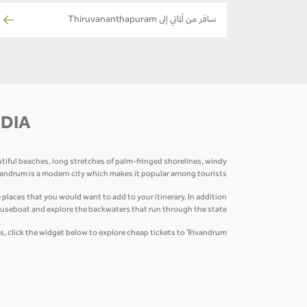
سافر من ألماتي إلى Thiruvananthapuram
NDIA
autiful beaches, long stretches of palm-fringed shorelines, windy
ivandrum is a modern city which makes it popular among tourists.
ces that you would want to add to your itinerary. In addition
useboat and explore the backwaters that run through the state.
, click the widget below to explore cheap tickets to Trivandrum!