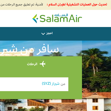
تحديث حول العمليات التشغيلية لطيران السلام :
SalamAir
احجز
سافر من شيراز إلى hapuram USD 0
الرحلات
من