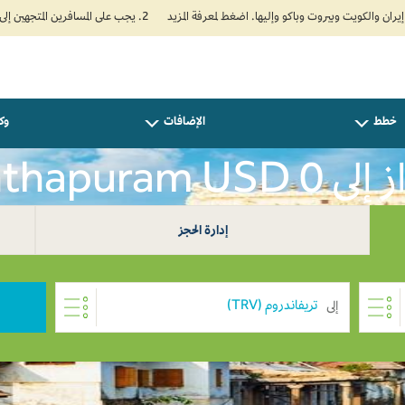
2. يجب على المسافرين المتجهين إلى الهند تعبئة نموذج الإقرار الصحي الذاتي (Air Suvidha) الإلزامي قبل موعد الوصول بـ 24 ساعة على الأقل. اضغط هنا للدخول إلى بوابة Air Suvidha.
خطط
الإضافات
وكل
Thiruvanant
إدارة الحجز
إلى