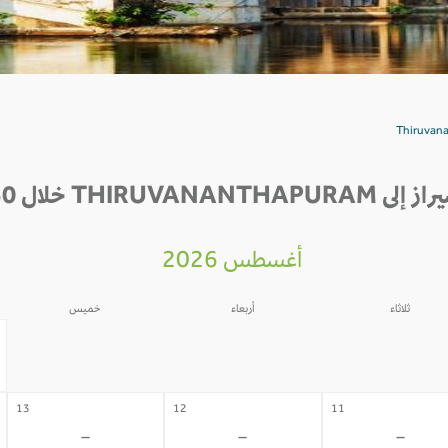
T خلال 30 يوم القادمة
أغسطس 2026
ثلاثاء
أربعاء
خميس
06
05
04
-
-
-
13
12
11
-
-
-