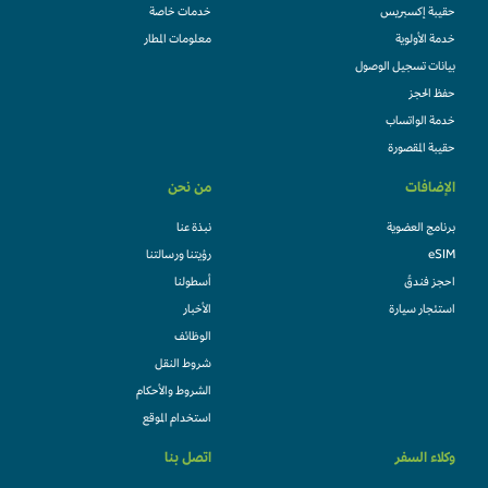
حقيبة إكسبريس
خدمات خاصة
خدمة الأولوية
معلومات المطار
بيانات تسجيل الوصول
حفظ الحجز
خدمة الواتساب
حقيبة المقصورة
الإضافات
من نحن
برنامج العضوية
نبذة عنا
eSIM
رؤيتنا ورسالتنا
احجز فندقً
أسطولنا
استئجار سيارة
الأخبار
الوظائف
شروط النقل
الشروط والأحكام
استخدام الموقع
وكلاء السفر
اتصل بنا