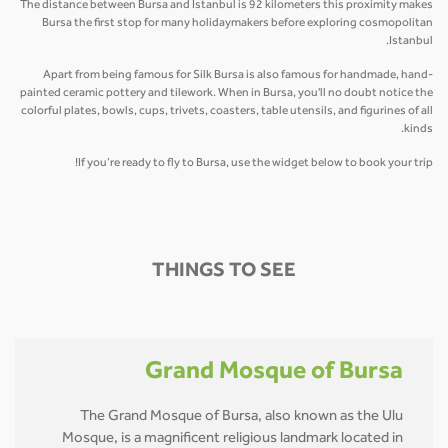
The distance between Bursa and Istanbul is 92 kilometers this proximity makes
Bursa the first stop for many holidaymakers before exploring cosmopolitan
Istanbul.
Apart from being famous for Silk Bursa is also famous for handmade, hand-
painted ceramic pottery and tilework. When in Bursa, you'll no doubt notice the
colorful plates, bowls, cups, trivets, coasters, table utensils, and figurines of all
kinds.
If you’re ready to fly to Bursa, use the widget below to book your trip!
THINGS TO SEE
Grand Mosque of Bursa
The Grand Mosque of Bursa, also known as the Ulu
Mosque, is a magnificent religious landmark located in