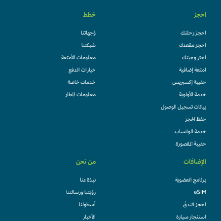
احجز
خطط
احجز رحلتك
وُجهاتنا
احجز مقعدك
شبكتنا
اختر وجبتك
معلومات الأمتعة
امتعة إضافية
خيارات الدفع
حقيبة إكسبريس
خدمات خاصة
خدمة الأولوية
معلومات المطار
بيانات تسجيل الوصول
حفظ الحجز
خدمة الواتساب
حقيبة المقصورة
الإضافات
من نحن
برنامج العضوية
نبذة عنا
eSIM
رؤيتنا ورسالتنا
احجز فندقً
أسطولنا
استئجار سيارة
الأخبار