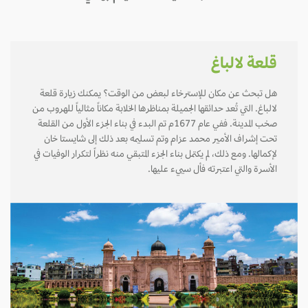
قلعة لالباغ
هل تبحث عن مكان للإسترخاء لبعض من الوقت؟ يمكنك زيارة قلعة
لالباغ. التي تُعد حدائقها الجميلة بمناظرها الخلابة مكاناً مثالياً للهروب من
صخب المدينة. ففي عام 1677م تم البدء في بناء الجزء الأول من القلعة
تحت إشراف الأمير محمد عزام وتم تسليمه بعد ذلك إلى شايستا خان
لإكمالها. ومع ذلك، لم يكتمل بناء الجزء المتبقي منه نظراً لتكرار الوفيات في
الأسرة والتي اعتبرته فأل سييء عليها.