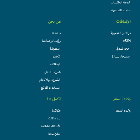
خدمة الواتساب
حقيبة المقصورة
الإضافات
من نحن
برنامج العضوية
نبذة عنا
eSIM
رؤيتنا ورسالتنا
احجز فندقً
أسطولنا
استئجار سيارة
الأخبار
الوظائف
شروط النقل
الشروط والأحكام
استخدام الموقع
وكلاء السفر
اتصل بنا
وكلاء السفر
مكاتبنا
الملاحظات
الأسئلة الشائعة
أعلن معنا