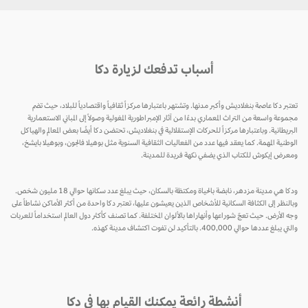
أسباب تدفعك لزيارة دكا
تعتبر دكا عاصمة بنغلاديش وأكبر مدنها. وتشتهر باعتبارها مركزاً ثقافياً واقتصادياً للبلاد، حيث تضم
مجموعة واسعة من التراث المعماري بدءًا من آثار الإمبراطورية المغولية وصولاً إلى المباني الاستعمارية
البريطانية. وباعتبارها مركزاً للحركات الإستقلالية في بنغلاديش، تحتضن دكا أيضًا بعض المعالم والهياكل
الوطنية المهمة. كما يعقد فيها عدد من الفعاليات الثقافية السنوية مثل بوهيلا فالجون، وبوهيلا بايشخ،
ومعرض إيكوش للكتاب الذي يضفي نكهة فريدة للمدينة.
ودكا هي مدينة مزدهر، نابضة بالحياة ومكتظة بالسكان، حيث يبلغ عدد سكانها حوالي 18 مليون شخص.
وبالنظر إلى الكثافة السكانية للأشخاص الذين يعيشون عليها، تعتبر دكا واحدة من أكثر الأماكن نشاطاً على
وجه الأرض. حيث تعجّ شوراعها وأنهاراها بالألوان المختلفة. كما تصنف كأكثر دول العالم استخداماً للعربات
والتي يبلغ عددها حوالي 400,000. بالتأكيد لن تفوت اكتشاف مدينة كهذه.
أنشطة رائعة يمكنك القيام بها في دكا