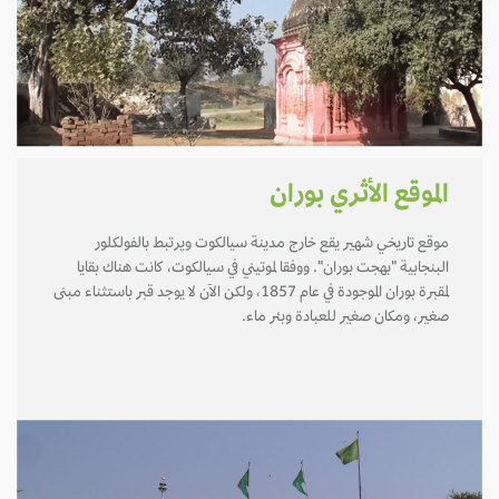
الموقع الأثري بوران
موقع تاريخي شهير يقع خارج مدينة سيالكوت ويرتبط بالفولكلور
البنجابية "بهجت بوران". ووفقا لموتيني في سيالكوت، كانت هناك بقايا
لمقبرة بوران الموجودة في عام 1857، ولكن الآن لا يوجد قبر باستثناء مبنى
صغير، ومكان صغير للعبادة وبئر ماء.