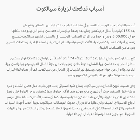
أسباب تدفعك لزيارة سيالكوت
تُعد سيالكوت المدينة الرئيسية للتصدير في مقاطعة البنجاب الشمالية من باكستان وتقع على
بعد 135 كيلومتراً شمال غرب لاهور وعلى بعد بضعة كيلومترات فقط من جامو التي يبلغ عدد سكانها
حوالي 6،00،000. وهي واحدة من المراكز الصناعية الرئيسية في باكستان. تشتهر سيالكوت بتصنيع
وتصدير أدوات العمليات الجراحية، الآلات الموسيقية، والسلع الرياضية، والسلع الجلدية، ومنتجات النسيج
وغيرها من الصناعات الخفيفة.
تقع سيالكوت بين خطي الطول 32 ° 30 ′ شمالاً و 74 ° 31 ′ شرقاً على ارتفاع 256 مترًا فوق مستوى
سطح البحر، وتحدها من جهة الشمال مدينة جامو، وغوجرات من جهة الشمال الغربي، وغوجوانولا من جهة
الغرب، وناروال من جهة الجنوب. ويتدفق نهر تشيناب إلى الشمال من سيالكوت. كما أن هناك ثلاثة تيارات
موسمية صغيرة تتدفق عبر المدينة وهي ايك، بهير وبالخو.
وفق تصنيف كوبن للمناخ، تتميز سيالكوت بمناخ شبه استوائي رطب فهي باردة خلال فصل الشتاء وحارة
ورطبة خلال الصيف، حيث أن شهري مايو ويونيو هما الأكثر حرارة، بينما تنخفض درجة الحرارة خلال فصل
الشتاء إلى 0 درجة مئوية. والأرض عادة ما تكون عادية وخصبة. كما أن معظم الأمطار تتساقط خلال موسم
الرياح الموسمية في الصيف والتي غالبا ما تؤدي إلى حدوث الفيضانات. سيالكوت لديها أحدث أجهزة التنبؤات
الجوية ومراكز إنذار الفيضانات في البلاد، فهي مجهزة تجهيزا كاملا لتسجيل ونقل البيانات من وإلى الجهات
المسوؤلة. تم تجهيز هذه الوسيلة مع رادار تم ربطه دولياً.