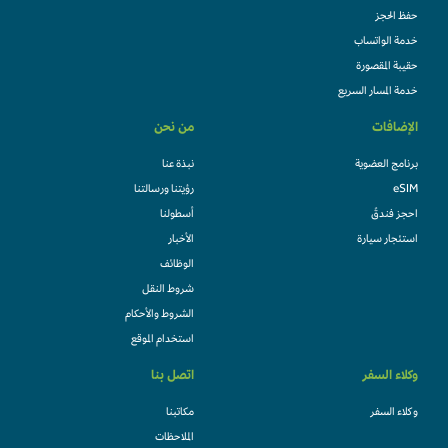
حفظ الحجز
خدمة الواتساب
حقيبة المقصورة
خدمة المسار السريع
الإضافات
من نحن
برنامج العضوية
نبذة عنا
eSIM
رؤيتنا ورسالتنا
احجز فندقً
أسطولنا
استئجار سيارة
الأخبار
الوظائف
شروط النقل
الشروط والأحكام
استخدام الموقع
وكلاء السفر
اتصل بنا
وكلاء السفر
مكاتبنا
الملاحظات