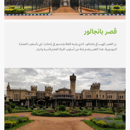
قصر بانجالور
زر القصر المهيب في بانجالور، الذي يشبه قلعة وندسور في إنجلترا. بُني بأسلوب العمارة
التيودورية، هذا القصر يقدم لمحة عن أسلوب الحياة الفخم لأسرة واديار.