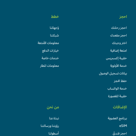
احجز
خطط
احجز رحلتك
وُجهاتنا
احجز مقعدك
شبكتنا
اختر وجبتك
معلومات الأمتعة
امتعة إضافية
خيارات الدفع
حقيبة إكسبريس
خدمات خاصة
خدمة الأولوية
معلومات المطار
بيانات تسجيل الوصول
حفظ الحجز
خدمة الواتساب
حقيبة المقصورة
الإضافات
من نحن
برنامج العضوية
نبذة عنا
eSIM
رؤيتنا ورسالتنا
احجز فندقً
أسطولنا