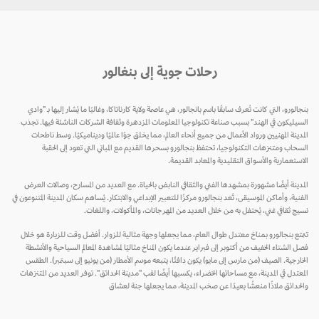
رحلات جوية إلى بنغالور
بنجالورو، التي كانت تُعرف سابقًا باسم بانجالور، هي عاصمة ولاية كارناتاكا، وغالبًا ما يُشار إليها بـ "وادي
السيليكون في الهند" بسبب صناعة تكنولوجيا المعلومات المزدهرة وثقافة الشركات الناشئة فيها. تجذب
المدينة المهنيين ورواد الأعمال من جميع أنحاء العالم، مما يخلق جوًا عالميًا وديناميكيًا. وسط ناطحات
السحاب ومتنزهات التكنولوجيا، تحتفظ بنجالورو بسحرها القديم مع المباني التي تعود إلى الحقبة
الاستعمارية والأسواق التقليدية والمعابد القديمة.
المدينة أيضًا مشهورة بمشهدها الفني والثقافي النابض بالحياة. مع العديد من المسارح، وصالات العرض
الفنية، وأماكن الموسيقى، تُعد بنجالورو مركزًا للتعبير الإبداعي والابتكار. يُساهم سكان المدينة المتنوعون في
نسيج ثقافي غني، يُحتفل به من خلال العديد من المهرجانات، والمأكولات، واللغات.
تتمتع بنجالورو بمناخ معتدل طوال العام، مما يجعلها وجهة مثالية للزوار. أفضل وقت للزيارة هو خلال
فصل الشتاء الخفيف من أكتوبر إلى فبراير عندما يكون المناخ مثاليًا لمشاهدة المعالم السياحية والأنشطة
الخارجية. الصيف (من مارس إلى مايو) يكون دافئًا، يتبعه موسم الأمطار (من يونيو إلى سبتمبر). الطقس
المعتدل في المدينة، مع مساحاتها الخضراء، يكسبها أيضًا لقب "مدينة الحدائق". توفر العديد من المتنزهات
والحدائق ملاذًا منعشًا بعيدًا عن صخب المدينة، مما يجعلها جنة لعشاق