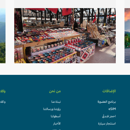
الإضافات
من نحن
وكلا
برنامج العضوية
نبذة عنا
وكلاء
eSIM
رؤيتنا ورسالتنا
احجز فندقً
أسطولنا
استئجار سيارة
الأخبار