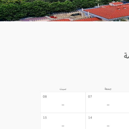
جمعة
سبت
08
07
-
-
15
14
-
-