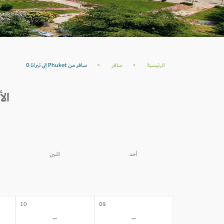
الرئيسية
>
سافر
>
سافر من Phuket إلى تيرانا 0
الأسعار م
أحد
اثنين
03
02
-
-
10
09
-
-