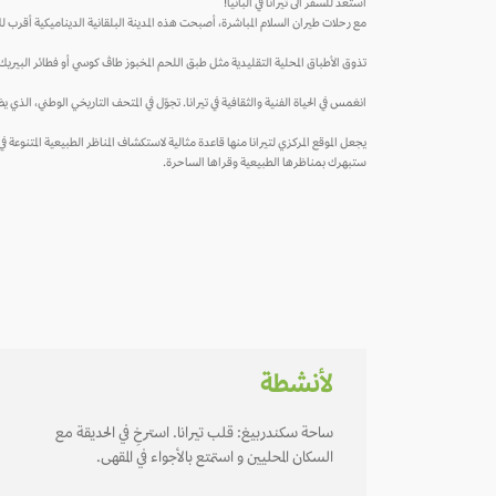
استعد للسفر الى تيرانا في ألبانيا!
مع رحلات طيران السلام المباشرة، أصبحت هذه المدينة البلقانية الديناميكية أقرب لك
تذوق الأطباق المحلية التقليدية مثل طبق اللحم المخبوز طاڤ كوسي أو فطائر البيريك 
انغمس في الحياة الفنية والثقافية في تيرانا. تجوّل في المتحف التاريخي الوطني، الذي 
يجعل الموقع المركزي لتيرانا منها قاعدة مثالية لاستكشاف المناظر الطبيعية المتنوعة في 
ستبهرك بمناظرها الطبيعية وقراها الساحرة.
لأنشطة
ساحة سكندربيغ: قلب تيرانا. استرخِ في الحديقة مع
السكان المحليين و استمتع بالأجواء في المقهى.