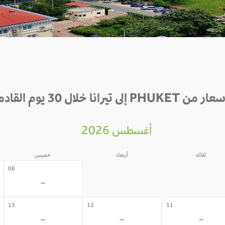
ن PHUKET إلى تيرانا خلال 30 يوم القادمة
أغسطس 2026
ثلاثاء
أربعاء
خميس
05
04
06
-
-
-
13
12
11
-
-
-