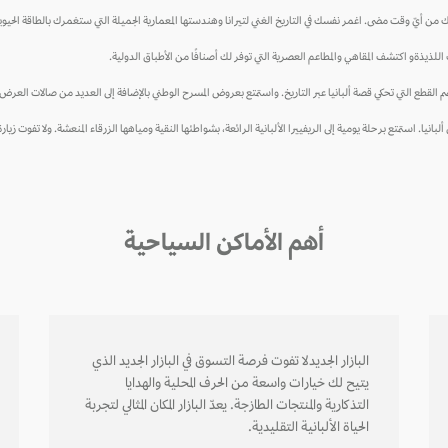
 من أيّ وقت مضى. اغمر نفسك في التاريخ الغني لتيرانا وهندستها المعمارية الجميلة التي ستغمرك بالطاقة الحيوي
اللذيذةو اكتشف المقاهي والمطاعم العصرية التي توفر لك أصنافًا من الأطباق الدولية.
يضم القطع التي تحكي قصة ألبانيا عبر التاريخ. واستمتع بعروض المسرح الوطني بالإضافة إلى العديد من صالات العرض ا
ألبانيا. استمتع برحلة يومية إلى الريفييرا الألبانية الرائعة، بشواطئها النقية ومياهها الزرقاء المنعشة. ولا تفوت زي
أهم الأماكن السياحية
البازار الجديدلا تفوت فرصة التسوق في البازار الجديد الذي
يتيح لك خيارات واسعة من الحرف المحلية والهدايا
التذكارية والمنتجات الطازجة. يعدّ البازار المكان المثالي لتجربة
الحياة الألبانية التقليدية.