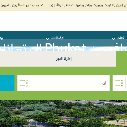
2. يجب على المسافرين المتجهين إلى الهند تعبئة نموذج الإقرار الصحي الذاتي (Air Suvidha) الإلزامي قبل موعد الوصول بـ 24 ساعة على الأقل. اضغط هنا للدخول إلى بوابة Air Suvidha.
خطط
الإضافات
وكل
من Phuket إلى تيرانا 0
إدارة الحجز
إلى