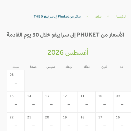
الرئيسية
>
سافر
>
سافر من Phuket إلى سراييفو THB 0
الأسعار من PHUKET إلى سراييفو خلال 30 يوم القادمة
أغسطس 2026
أحد
اثنين
ثلاثاء
أربعاء
خميس
جمعة
سبت
07
06
05
04
03
02
08
-
-
-
-
-
-
-
15
14
13
12
11
10
09
-
-
-
-
-
-
-
22
21
20
19
18
17
16
-
-
-
-
-
-
-