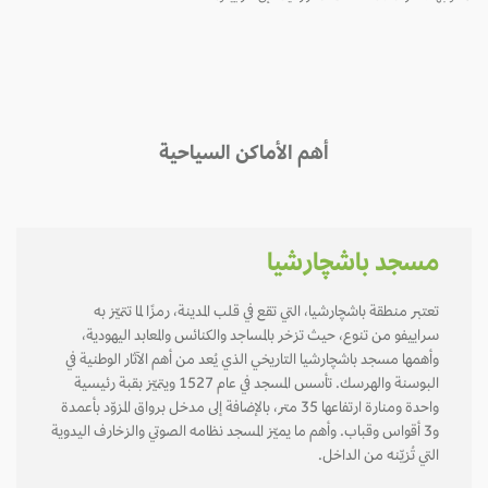
أهم الأماكن السياحية
مسجد باشچارشيا
تعتبر منطقة باشچارشيا، التي تقع في قلب المدينة، رمزًا لما تتميّز به
سراييفو من تنوع، حيث تزخر بالمساجد والكنائس والمعابد اليهودية،
وأهمها مسجد باشچارشيا التاريخي الذي يُعد من أهم الآثار الوطنية في
البوسنة والهرسك. تأسس المسجد في عام 1527 ويتميّز بقبة رئيسية
واحدة ومنارة ارتفاعها 35 متر، بالإضافة إلى مدخل برواق المزوّد بأعمدة
و3 أقواس وقباب. وأهم ما يميّز المسجد نظامه الصوتي والزخارف اليدوية
التي تُزيّنه من الداخل.