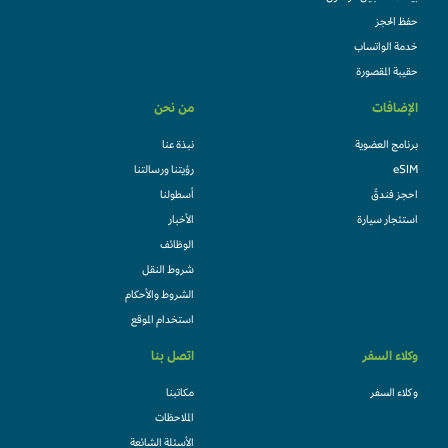
حفظ الحجز
خدمة الواتساب
حقيبة المقصورة
الإضافات
من نحن
برنامج العضوية
نبذة عنا
eSIM
رؤيتنا ورسالتنا
احجز فندقً
أسطولنا
استئجار سيارة
الأخبار
الوظائف
شروط النقل
الشروط والأحكام
استخدام الموقع
وكلاء السفر
اتصل بنا
وكلاء السفر
مكاتبنا
الملاحظات
الأسئلة الشائعة