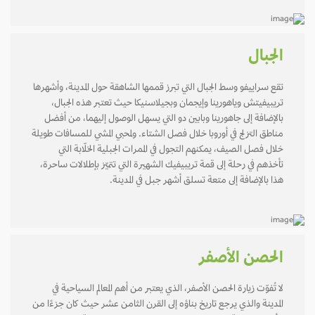
الجبال
تقع سراييفو وسط الجبال التي تبرز قممها الشاهقة حول المدينة، وأشهرها
تريبيفيتش وياهورينا وإيجمان وبجيلاسنيكا حيث تعتبر هذه الجبال،
بالإضافة إلى جاهورينا وبابين دو التي يسهل الوصول إليهما، من أفضل
مناطق التزلج في أوروبا خلال فصل الشتاء. ولمحبي المشي للمسافات طويلة
خلال فصل الصيف، يمكنهم التجول في الممرات الجبلية الخلّابة التي
تأخذهم في رحلة إلى قمة تريبيفيك الشهيرة التي تتميّز بإطلالات ساحرة،
هذا بالإضافة إلى متعة تسلق أشهر جبل في المدينة.
الحصن الأصفر
لا تُفوّت زيارة الحصن الأصفر، الذي يعتبر من أهم المعالم السياحية في
المدينة والذي يرجع تاريخ بناؤه إلى القرن الثامن عشر حيث كان جزءًا من