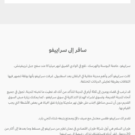
سافر إلى سراييفو
سراييفو ، عاصمة البوسنة والهرسك ، تقع في الوادي الضيق لنهر ميلياكا عند سفح جبل تريبفيتش.
كانت سراييفو أكبر وأهم مدينة عثمانية في البلقان بعد اسطنبول. عُرفت سراييفو بأنها بوتقة تنصهر فيها
الثقافات بطريقة تعايش الديانات المختلفة.
قد ترغب في قضاء يومين إلى ثلاثة أيام في المدينة للتأكد من أنك قد غطيت ما تخبئه المدينة. تجول في جميع
أنحاء المدينة القديمة، وتسوق لشراء الهدايا التذكارية في سوق سرايففو ، كما يمكنك زيارة مبنى السوق
القديم دون أن تنسى مناطق الجذب على طول نهر ملجيكا وزيارة نفق الحياة هي بعض الأنشطة التي يجب
القيام بها.
تقدم لك سراييفو طقس معتدل مع صيف دافئ وممتع يتبعه شتاء ثلجي بارد.
طيران السلام هي أول شركة طيران اقتصادي في عمان تطير من سراييفو إلى مسقط وما بعدها إلى أكثر من
20 وجهة ، انقر أدناه لاستكشاف تذاكر رخيصة إلى سراييفو!