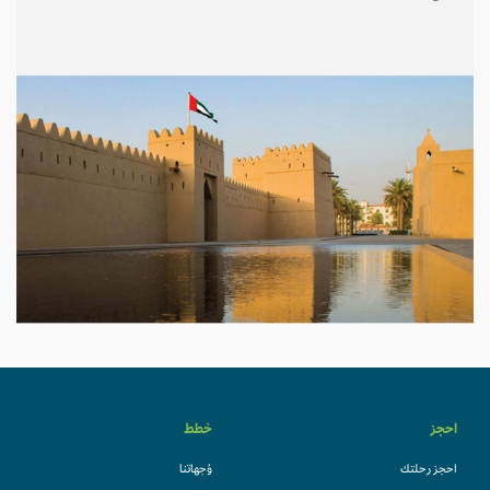
احجز
خطط
احجز رحلتك
وُجهاتنا