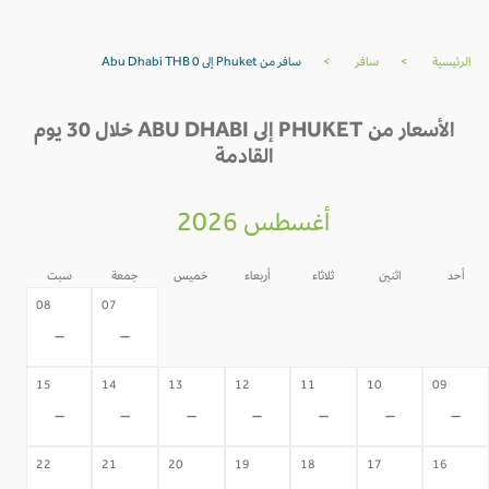
الرئيسية
>
سافر
>
سافر من Phuket إلى Abu Dhabi THB 0
الأسعار من PHUKET إلى ABU DHABI خلال 30 يوم
القادمة
أغسطس 2026
أحد
اثنين
ثلاثاء
أربعاء
خميس
جمعة
سبت
06
05
04
03
02
08
07
-
-
-
-
-
-
-
15
14
13
12
11
10
09
-
-
-
-
-
-
-
22
21
20
19
18
17
16