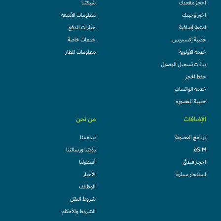
احجز مقعدك
شبكتنا
اختر وجبتك
معلومات الأمتعة
امتعة إضافية
خيارات الدفع
حقيبة إكسبريس
خدمات خاصة
خدمة الأولوية
معلومات المطار
بيانات تسجيل الوصول
حفظ الحجز
خدمة الواتساب
حقيبة المقصورة
الإضافات
من نحن
برنامج العضوية
نبذة عنا
eSIM
رؤيتنا ورسالتنا
احجز فندقً
أسطولنا
استئجار سيارة
الأخبار
الوظائف
شروط النقل
الشروط والأحكام