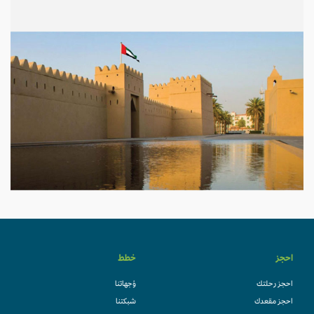
احجز
خطط
احجز رحلتك
وُجهاتنا
احجز مقعدك
شبكتنا