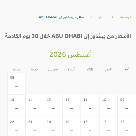
الرئيسية
>
سافر
>
سافر من بيشاور إلى Abu Dhabi 0
الأسعار من بيشاور إلى ABU DHABI خلال 30 يوم القادمة
أغسطس 2026
أحد
اثنين
ثلاثاء
أربعاء
خميس
جمعة
سبت
07
06
05
04
03
02
08
-
-
-
-
-
-
-
15
14
13
12
11
10
09
-
-
-
-
-
-
-
22
21
20
19
18
17
16
-
-
-
-
-
-
-