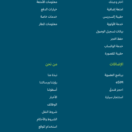
اختر وجبتك
معلومات الأمتعة
امتعة إضافية
خيارات الدفع
حقيبة إكسبريس
خدمات خاصة
خدمة الأولوية
معلومات المطار
بيانات تسجيل الوصول
حفظ الحجز
خدمة الواتساب
حقيبة المقصورة
الإضافات
من نحن
برنامج العضوية
نبذة عنا
eSIM
رؤيتنا ورسالتنا
احجز فندقً
أسطولنا
استئجار سيارة
الأخبار
الوظائف
شروط النقل
الشروط والأحكام
استخدام الموقع