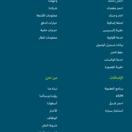
احجز رحلتك
وُجهاتنا
احجز مقعدك
شبكتنا
اختر وجبتك
معلومات الأمتعة
امتعة إضافية
خيارات الدفع
حقيبة إكسبريس
خدمات خاصة
خدمة الأولوية
معلومات المطار
بيانات تسجيل الوصول
حفظ الحجز
خدمة الواتساب
حقيبة المقصورة
الإضافات
من نحن
برنامج العضوية
نبذة عنا
eSIM
رؤيتنا ورسالتنا
احجز فندقً
أسطولنا
استئجار سيارة
الأخبار
الوظائف
شروط النقل