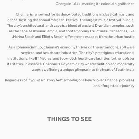
George in 1644, marking its colonial significance.
Chennai is renowned for its deep-rooted traditions in classical music and
dance, hosting the annual Margazhi Festival, the largest music festival in India.
The city’s architectural landscape is a blend of ancient Dravidian temples, such
as the Kapaleeshwarar Temple, and contemporary structures. Its beaches, like
Marina Beach and Elliot’s Beach, offer serene escapes from the urban hustle.
As a commercial hub, Chennai's economy thrives on the automobile, software
services, and healthcare industries. The city’s prestigious educational
institutions, like IIT Madras, and top-notch healthcare facilities further bolster
its status. In essence, Chennai is a dynamic city where tradition and modernity
coexist, offering a unique glimpse into the heart of South India.
Regardless of if you're a history buff, a foodie, or a beach lover, Chennai promises
an unforgettable journey.
THINGS TO SEE