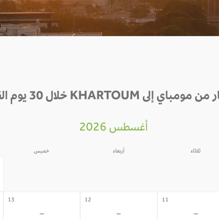
مباي إلى KHARTOUM خلال 30 يوم القادمة
أغسطس 2026
ثلاثاء
أربعاء
خميس
06
05
04
-
-
-
13
12
11
-
-
-