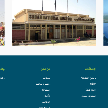
الإضافات
من نحن
وكلا
برنامج العضوية
نبذة عنا
وكلاء
eSIM
رؤيتنا ورسالتنا
احجز فندقً
أسطولنا
استئجار سيارة
الأخبار
الوظائف