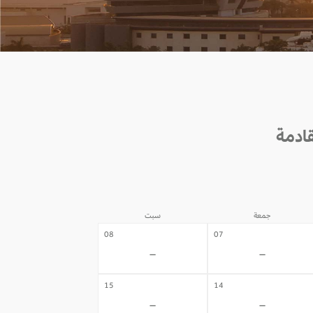
جمعة
سبت
08
07
-
-
15
14
-
-