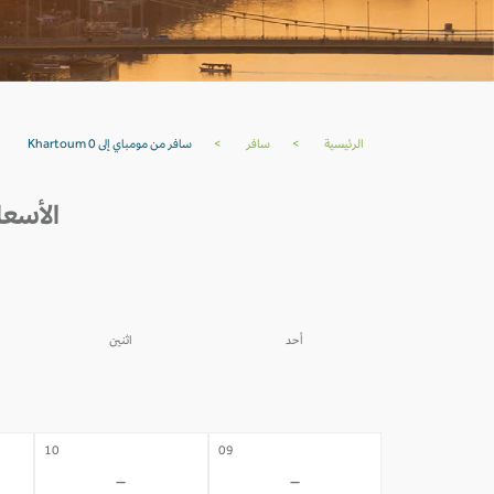
الرئيسية
>
سافر
>
سافر من مومباي إلى Khartoum 0
الأسعار من مو
أحد
اثنين
03
02
-
-
10
09
-
-