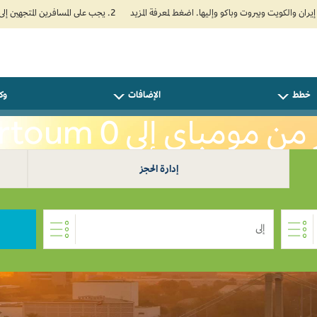
2. يجب على المسافرين المتجهين إلى الهند تعبئة نموذج الإقرار الصحي الذاتي (Air Suvidha) الإلزامي قبل موعد الوصول بـ 24 ساعة على الأقل. اضغط هنا للدخول إلى بوابة Air Suvidha.
خطط
الإضافات
وكل
 مومباي إلى Khartoum 0
إدارة الحجز
إلى