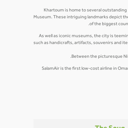
Khartoum is home to several outstanding
Museum. These intriguing landmarks depict the r
of the biggest coun
As well as iconic museums, the city is teemin
such as handicrafts, artifacts, souvenirs and i
Between the picturesque Nile-
SalamAir is the first low-cost airline in O