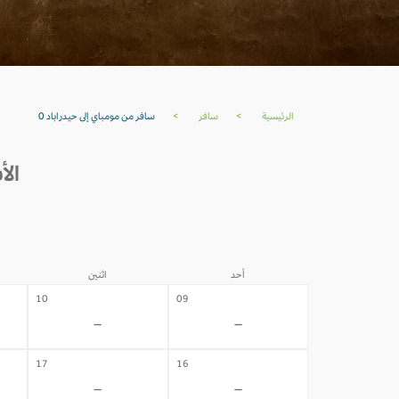
الرئيسية
>
سافر
>
سافر من مومباي إلى حيدراباد 0
الأس
أحد
اثنين
10
09
-
-
17
16
-
-