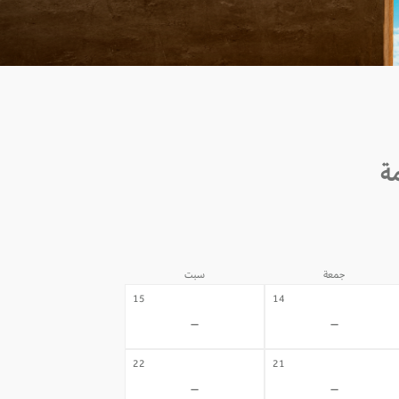
جمعة
سبت
15
14
-
-
22
21
-
-