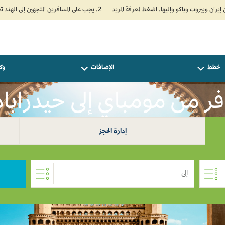
2. يجب على المسافرين المتجهين إلى الهند تعبئة نموذج الإقرار الصحي الذاتي (Air Suvidha) الإلزامي قبل موعد الوصول بـ 24 ساعة على الأقل. اضغط هنا للدخول إلى بوابة Air Suvidha.
خطط
الإضافات
وكل
ر من مومباي إلى حيدراباد 
إدارة الحجز
إلى