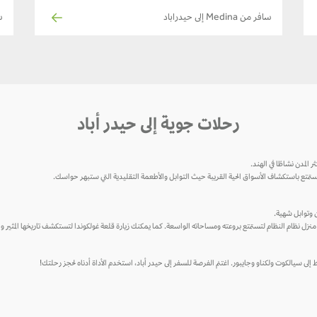
سافر من Medina إلى حيدراباد
س
رحلات جوية إلى حيدر أباد
لمدن نشاطًا في الهند.
استمتع باستكشاف الأسواق الحية القريبة حيث التوابل والأطعمة التقليدية التي ستبهر حواسك.
ين وتوابل شهية.
منزل نظام النظام لتستمتع بروعته ومساحاته الواسعة. كما يمكنك زيارة قلعة غولكوندا لتستكشف تاريخها المثير و
لى سيالكوت ولكناو وجايبور. اغتنم الفرصة للسفر إلى حيدر أباد، استخدم الأداة أدناه لحجز رحلتك!