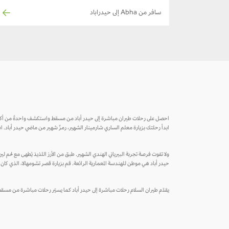
سافر من Abha إلى حيدراباد
احصل على رحلات طيران مباشرة إلى حيدر أباد من مسقط واستكشف واحدةً من أكثر ا
ابدأ رحلتك بزيارة معلم الساري شارمينار الشهير، رمزٌ شهير من ماضي حيدر أباد. 
ولا تفوت فرصة تجربة البيرياني الهندي الشهير. طبق من الأرز اللذيذ يُطهى مع لحم ل
حيدر أباد هي موطن للهندسة المعمارية الرائعة. قم بزيارة قصر تشومهالا، الذي كان 
يقدّم طيران السلام رحلات مباشرة إلى حيدر أباد كما يسيّر رحلات مباشرة من مسقط إ