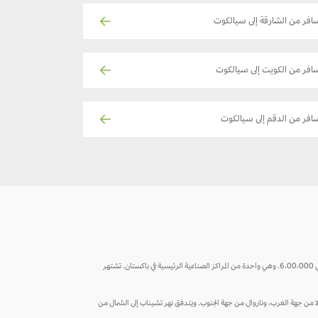
افر من الشارقة إلى سيالكوت
افر من الكويت إلى سيالكوت
افر من الدقم إلى سيالكوت
تُعد سيالكوت المدينة الرئيسية للتصدير في مقاطعة البنجاب الشمالية من باكستان وتقع على بعد 135 كيلومتراً شمال غرب لاهور وعلى بعد بضعة كيلومترات فقط من جامو التي يبلغ عدد سكانها حوالي 6،00،000. وهي واحدة من المراكز الصناعية الرئيسية في باكستان. تشتهر
 جهة الشمال الغربي، وغوجوانولا من جهة الغرب، وناروال من جهة الجنوب. ويتدفق نهر تشيناب إلى الشمال من