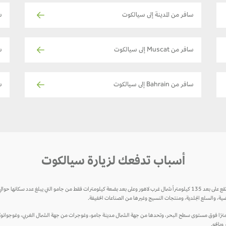
سافر من المدينة إلى سيالكوت
س
سافر من Muscat إلى سيالكوت
س
سافر من Bahrain إلى سيالكوت
س
أسباب تدفعك لزيارة سيالكوت
ضية، والسلع الجلدية، ومنتجات النسيج وغيرها من الصناعات الخفيفة.
ع سيالكوت بين خطي الطول 32 ° 30 ′ شمالاً و 74 ° 31 ′ شرقاً على ارتفاع 256 مترًا فوق مستوى سطح البحر، وتحدها من جهة الشمال مدينة جامو، وغوجرات من
وبالخو.