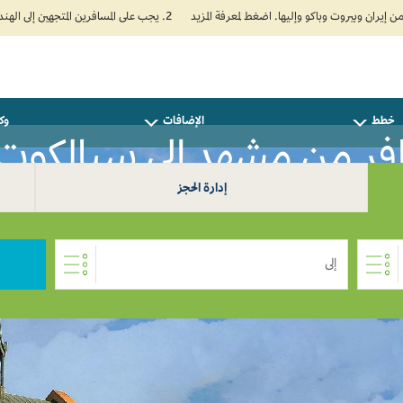
2. يجب على المسافرين المتجهين إلى الهند تعبئة نموذج الإقرار الصحي الذاتي (Air Suvidha) الإلزامي قبل موعد الوصول بـ 24 ساعة على الأقل. اضغط هنا للدخول إلى بوابة Air Suvidha.
خطط
الإضافات
وكل
ر من مشهد إلى سيالكوت 0
إدارة الحجز
إلى