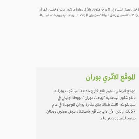
وفق تصنيف كوبن للمناخ، تتميز سيالكوت بمناخ شبه استوائي رطب فهي باردة خلال فصل الشتاء وحارة ورطبة خلال الصيف، حيث أن شهري مايو ويونيو هما الأكثر حرارة، بينما تنخفض درجة الحرارة خلال فصل الشتاء إلى 0 درجة مئوية. والأرض عادة ما تكون عادية وخصبة. كما أن
زا كاملا لتسجيل ونقل البيانات من وإلى الجهات المسوؤلة. تم تجهيز هذه الوسيلة
الموقع الأثري بوران
موقع تاريخي شهير يقع خارج مدينة سيالكوت ويرتبط
بالفولكلور البنجابية "بهجت بوران". ووفقا لموتيني في
سيالكوت، كانت هناك بقايا لمقبرة بوران الموجودة في عام
1857، ولكن الآن لا يوجد قبر باستثناء مبنى صغير، ومكان
صغير للعبادة وبئر ماء.