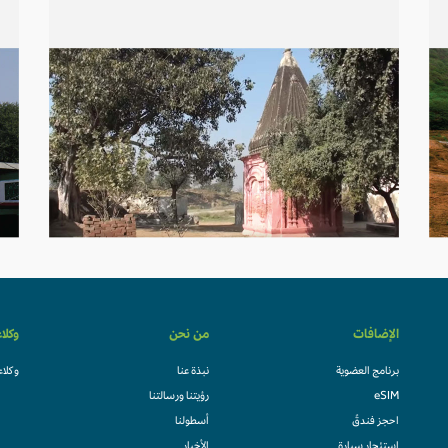
الإضافات
من نحن
وكلا
برنامج العضوية
نبذة عنا
وكلاء
eSIM
رؤيتنا ورسالتنا
احجز فندقً
أسطولنا
استئجار سيارة
الأخبار