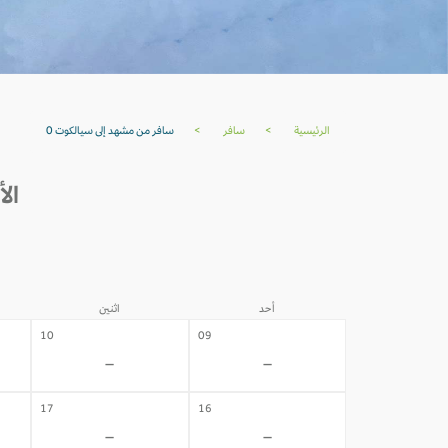
الرئيسية
>
سافر
>
سافر من مشهد إلى سيالكوت 0
الأ
أحد
اثنين
10
09
-
-
17
16
-
-