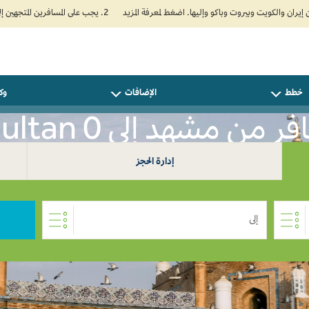
2. يجب على المسافرين المتجهين إلى الهند تعبئة نموذج الإقرار الصحي الذاتي (Air Suvidha) الإلزامي قبل موعد الوصول بـ 24 ساعة على الأقل. اضغط هنا للدخول إلى بوابة Air Suvidha.
خطط
الإضافات
وكل
ر من مشهد إلى Multan 0
إدارة الحجز
إلى