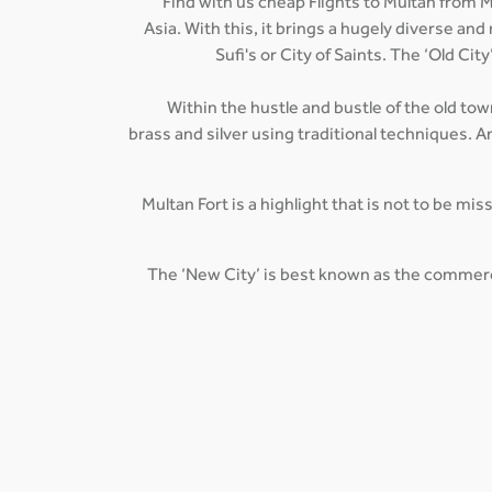
Find with us cheap Flights to Multan from M
Asia. With this, it brings a hugely diverse an
Sufi's or City of Saints. The ‘Old Ci
Within the hustle and bustle of the old tow
brass and silver using traditional techniques
Multan Fort is a highlight that is not to be mi
The ‘New City’ is best known as the commercia