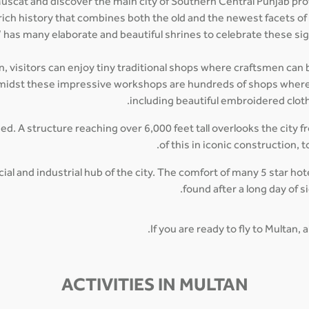
uscat and discover the main city of Southern Central Punjab provi
d rich history that combines both the old and the newest facets of 
ty’ has many elaborate and beautiful shrines to celebrate these sign
n, visitors can enjoy tiny traditional shops where craftsmen can be
. Amidst these impressive workshops are hundreds of shops wher
including beautiful embroidered clot
ssed. A structure reaching over 6,000 feet tall overlooks the city 
of this in iconic construction, 
l and industrial hub of the city. The comfort of many 5 star hot
found after a long day of s
If you are ready to fly to Multan, 
ACTIVITIES IN MULTAN