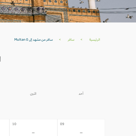
الرئيسية
>
سافر
>
سافر من مشهد إلى Multan 0
ا
أحد
اثنين
03
02
-
-
10
09
-
-