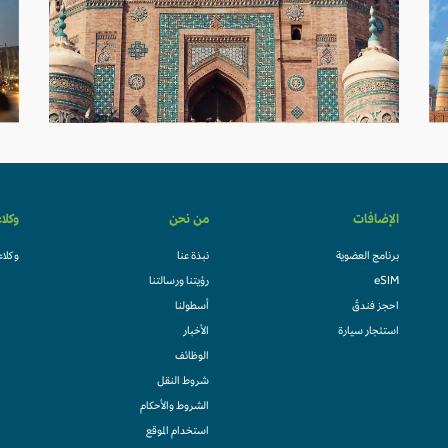
الإضافات
من نحن
وكلا
برنامج العضوية
نبذة عنا
وكلاء
eSIM
رؤيتنا ورسالتنا
احجز فندقً
أسطولنا
استئجار سيارة
الأخبار
الوظائف
شروط النقل
الشروط والأحكام
استخدام الموقع