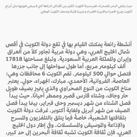
حيث يلتقي البحر بالصحراء، تضم مدينة الكويت الكثير من الأماكن الرائعة التي لا ينبغي تفويتها مثل أبراج
الكويت وبرج الحمراء والجزيرة الخضراء وجزيرة فليكا ومتحف الكويت الوطني.
أنشطة رائعة يمكنك القيام بها في تقع دولة الكويت في أقصى
شمال الخليج العربي، وهي دولة عربية تجاور كلاً من العراق
وإيران والمملكة العربية السعودية. وتبلغ مساحتها 17818
ألف كيلومتر مربع، أما طول سواحلها إلى جانب جزرها
فتصل حوالي 500 كيلومتر. تضم الكويت 6 محافظات وهي:
العاصمة، الفروانية، الأحمدي، مبارك، الجهراء، حولي. يعتبر
مناخ الكويت من النوع الصحراوي والذي يتميز بصيف طويل
حار وجاف، وشتاء قارس قصير وممطر أحيانًا. حيث يبدأ
فصل الشتاء من شهر ديسمبر وحتى فبراير، بينما يبدأ فصل
الصيف من شهر أبريل ولغاية أكتوبر. عُرفت دولة الكويت
بثقافتها الشعبية، خاصةً فيما يتلق بالتلفزيون والمسرح
والإذاعة والموسيقى والمسلسلات. وفي إطار دول الخليج
العربي، فإن ثقافة الكويت تشبه ثقافة البحرين إلى حد كبير،