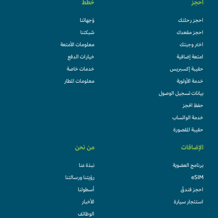
احجز
خطط
احجز رحلتك
وُجهاتنا
احجز مقعدك
شبكتنا
اختر وجبتك
معلومات الأمتعة
امتعة إضافية
خيارات الدفع
حقيبة إكسبريس
خدمات خاصة
خدمة الأولوية
معلومات المطار
بيانات تسجيل الوصول
حفظ الحجز
خدمة الواتساب
حقيبة المقصورة
الإضافات
من نحن
برنامج العضوية
نبذة عنا
eSIM
رؤيتنا ورسالتنا
احجز فندقً
أسطولنا
استئجار سيارة
الأخبار
الوظائف