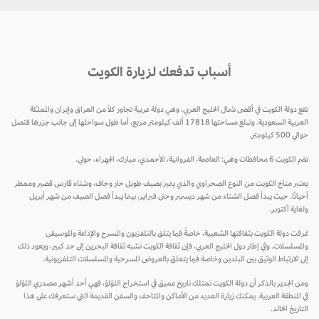
أسباب تدفعك لزيارة الكويت
تقع دولة الكويت في أقصى شمال الخليج العربي، وهي دولة عربية تجاور كلاً من العراق وإيران والمملكة
العربية السعودية. وتبلغ مساحتها 17818 ألف كيلومتر مربع، أما طول سواحلها إلى جانب جزرها فتصل
حوالي 500 كيلومتر.
تضم الكويت 6 محافظات وهي: العاصمة، الفروانية، الأحمدي، مبارك، الجهراء، حولي.
يعتبر مناخ الكويت من النوع الصحراوي والذي يتميز بصيف طويل حار وجاف، وشتاء قارس قصير وممطر
أحيانًا. حيث يبدأ فصل الشتاء من شهر ديسمبر وحتى فبراير، بينما يبدأ فصل الصيف من شهر أبريل
ولغاية أكتوبر.
عُرفت دولة الكويت بثقافتها الشعبية، خاصةً فيما يتلق بالتلفزيون والمسرح والإذاعة والموسيقى
والمسلسلات. وفي إطار دول الخليج العربي، فإن ثقافة الكويت تشبه ثقافة البحرين إلى حد كبير، ويعود ذلك
إلى الارتباط الوثيق بين البلدين وخاصة فيما يتعلق بالعروض المسرحية والمسلسلات التلفزيونية.
ومن الجدير بالذكر أن دولة الكويت تمتلك تاريخ عميق في استخراج اللؤلؤ، فهي أحد أشهر مصدري اللؤلؤ
في المنطقة العربية. يمكنك زيارة العديد من الأماكن والمتاحف والسفن القديمة التي ستعرفك على هذا
التاريخ الخالد.