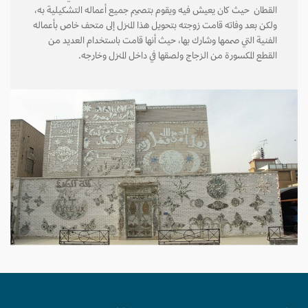
القطان حيث كان يعيش فيه ويقوم بتصميم جميع أعماله التشكيلية به،
ولكن بعد وفاته قامت زوجته بتحويل هذا المنزل إلى متحف خاص بأعماله
الفنية التي صممها وشارك بها، حيث أنها قامت باستخدام العديد من
القطع المكسورة من الزجاج ولصقها في داخل المنزل وخارجه.