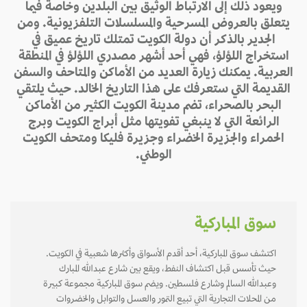
ويعود ذلك إلى الارتباط الوثيق بين البلدين وخاصة فيما
يتعلق بالعروض المسرحية والمسلسلات التلفزيونية. ومن
الجدير بالذكر أن دولة الكويت تمتلك تاريخ عميق في
استخراج اللؤلؤ، فهي أحد أشهر مصدري اللؤلؤ في المنطقة
العربية. يمكنك زيارة العديد من الأماكن والمتاحف والسفن
القديمة التي ستعرفك على هذا التاريخ الخالد. حيث يلتقي
البحر بالصحراء، تضم مدينة الكويت الكثير من الأماكن
الرائعة التي لا ينبغي تفويتها مثل أبراج الكويت وبرج
الحمراء والجزيرة الخضراء وجزيرة فليكا ومتحف الكويت
الوطني.
سوق المباركية
اكتشف سوق المباركية، أحد أقدم الأسواق وأكثرها شعبية في الكويت.
حيث تأسس قبل اكتشاف النفط، ويقع بين شارع عبدالله المبارك
وعبدالله السالم وشارع فلسطين. ويضم سوق المباركية مجموعة كبيرة
من المحلات التجارية التي تبيع التمور والعسل والتوابل والخضروات