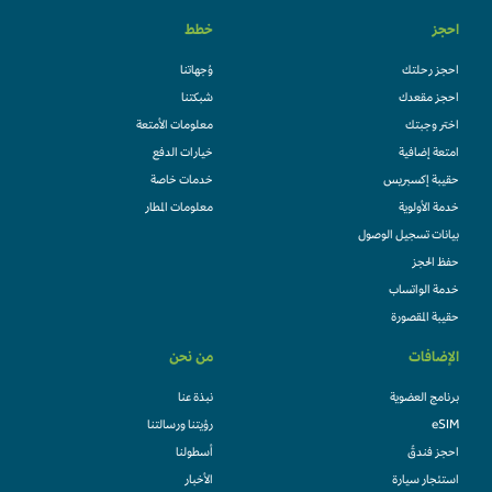
احجز
خطط
احجز رحلتك
وُجهاتنا
احجز مقعدك
شبكتنا
اختر وجبتك
معلومات الأمتعة
امتعة إضافية
خيارات الدفع
حقيبة إكسبريس
خدمات خاصة
خدمة الأولوية
معلومات المطار
بيانات تسجيل الوصول
حفظ الحجز
خدمة الواتساب
حقيبة المقصورة
الإضافات
من نحن
برنامج العضوية
نبذة عنا
eSIM
رؤيتنا ورسالتنا
احجز فندقً
أسطولنا
استئجار سيارة
الأخبار