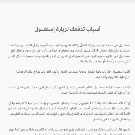
أسباب تدفعك لزيارة إسطنبول
إسطنبول هي عاصمة تركيا ومركزها الثقافي والاقتصادي، وتعتبر سابع أكبر مدينة في العالم من حيث عدد
السكان والذي يقدّر بحوالي 13.4 مليون نسمة، مما يجعلها واحدة من أكبر المدن في أوروبا والعالم. تقع
إسطنبول على جانبي مضيق البوسفور، المضيق الذي يصل بين البحر الأسود وبحر مرمرة، لتشكل الجسر
الذي يربط بين آسيا وأوروبا جسديًا وثقافيًا.
كانت إسطنبول خلال تاريخها الطويل عاصمة لعدد من الدول والإمبراطوريات بما في ذلك الرومانية،
البيزنطية، اللاتينية والعثمانية.
تتمتع العاصمة التركية إسطنبول بالمناخ المحيطي المعتدل الذي يتأثر بمناخ قاري، حيث يكون فصل الصيف
حارًا ورطبًا أما فصل الشتاء فيوصف بأنه باردًا ثلجيًا أحيانًا.
في 2012 استضافت المدينة 11.6 مليون زائر، مما يجعلها خامس الوجهات السياحية الأكثر شعبية في
العالم. حيث يظل ميدان السلطان أحمد أحد المحاور التاريخية البارزة لهذه المدينة، والذي تم إدراجه ضمن
قائمة التراث العالمي لليونسكو، أما مركزها الثقافي والترفيهي فبإمكانك اكتشافه عبر ميناءها الطبيعي
ومنطقتي القرن الذهبي وتقسيم.
يشتهر الأتراك بالطيب والكرم وحسن الضيافة. فهم فخورون بشدة بثراء ثقافتهم وتقاليدهم، كما انهم