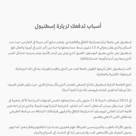
أسباب تدفعك لزيارة إسطنبول
إسطنبول هي عاصمة تركيا ومركزها الثقافي والاقتصادي، وتعتبر سابع أكبر مدينة في العالم من حيث عدد
السكان والذي يقدّر بحوالي 13.4 مليون نسمة، مما يجعلها واحدة من أكبر المدن في أوروبا والعالم. تقع
إسطنبول على جانبي مضيق البوسفور، المضيق الذي يصل بين البحر الأسود وبحر مرمرة، لتشكل الجسر
الذي يربط بين آسيا وأوروبا جسديًا وثقافيًا.
كانت إسطنبول خلال تاريخها الطويل عاصمة لعدد من الدول والإمبراطوريات بما في ذلك الرومانية،
البيزنطية، اللاتينية والعثمانية.
تتمتع العاصمة التركية إسطنبول بالمناخ المحيطي المعتدل الذي يتأثر بمناخ قاري، حيث يكون فصل الصيف
حارًا ورطبًا أما فصل الشتاء فيوصف بأنه باردًا ثلجيًا أحيانًا.
في 2012 استضافت المدينة 11.6 مليون زائر، مما يجعلها خامس الوجهات السياحية الأكثر شعبية في
العالم. حيث يظل ميدان السلطان أحمد أحد المحاور التاريخية البارزة لهذه المدينة، والذي تم إدراجه ضمن
قائمة التراث العالمي لليونسكو، أما مركزها الثقافي والترفيهي فبإمكانك اكتشافه عبر ميناءها الطبيعي
ومنطقتي القرن الذهبي وتقسيم.
يشتهر الأتراك بالطيب والكرم وحسن الضيافة. فهم فخورون بشدة بثراء ثقافتهم وتقاليدهم، كما انهم
يحبون التعرف على الأشخاص الجدد ولا يترددون أبدًا في التحدث إلى السيّاح والزوار.