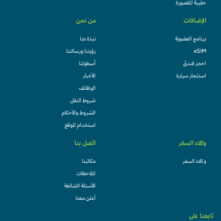
حقيبة المقصورة
الإضافات
من نحن
برنامج العضوية
نبذة عنا
eSIM
رؤيتنا ورسالتنا
احجز فندقً
أسطولنا
استئجار سيارة
الأخبار
الوظائف
شروط النقل
الشروط والأحكام
استخدام الموقع
وكلاء السفر
اتصل بنا
وكلاء السفر
مكاتبنا
الملاحظات
الأسئلة الشائعة
أعلن معنا
تابعنا على