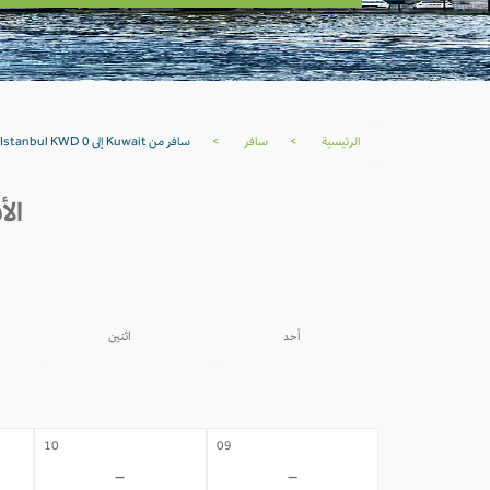
الرئيسية
>
سافر
>
سافر من Kuwait إلى Istanbul KWD 0
الأ
أحد
اثنين
03
02
-
-
10
09
-
-