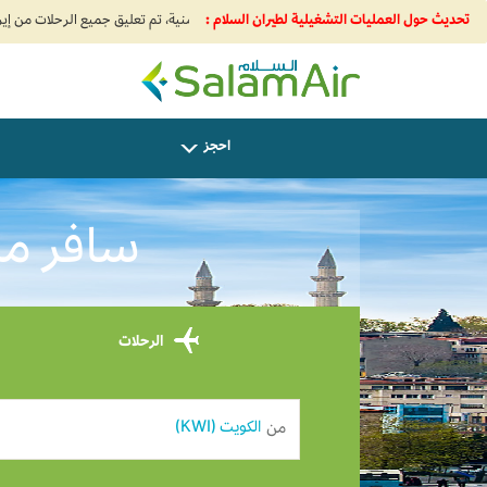
تحديث حول العمليات التشغيلية لطيران السلام :
SalamAir
احجز
سافر من Kuwait إلى l KWD 0
الرحلات
من