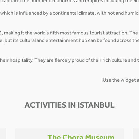
e capital of the number of countries and empires including the 
 which is influenced by a continental climate, with hot and hum
12, making it the world's fifth most famous tourist attraction. T
, but its cultural and entertainment hub can be found across the
eir hospitality. They are fiercely proud of their rich culture an
Use the widget ab
ACTIVITIES IN ISTANBUL
The Chora Museum