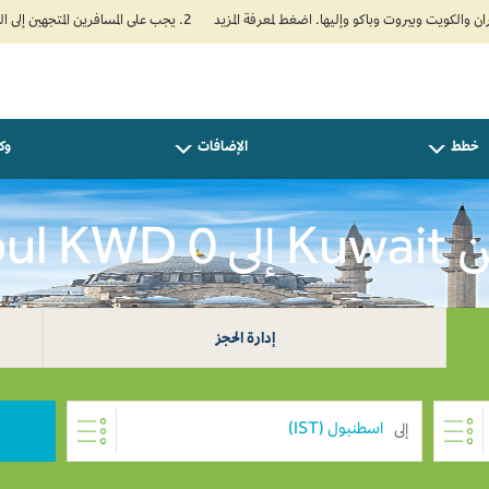
2. يجب على المسافرين المتجهين إلى الهند تعبئة نموذج الإقرار الصحي الذاتي (Air Suvidha) الإلزامي قبل موعد الوصول بـ 24 ساعة على الأقل. اضغط هنا للدخول إلى بوابة Air Suvidha.
خطط
الإضافات
وكل
Istanbu
إدارة الحجز
إلى