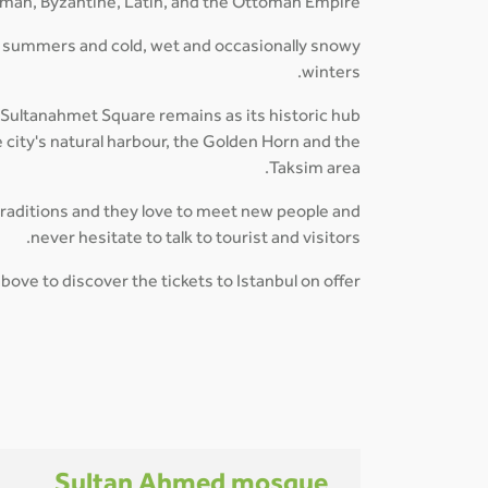
Roman, Byzantine, Latin, and the Ottoman Empire.
id summers and cold, wet and occasionally snowy
winters.
he Sultanahmet Square remains as its historic hub
 city's natural harbour, the Golden Horn and the
Taksim area.
d traditions and they love to meet new people and
never hesitate to talk to tourist and visitors.
ove to discover the tickets to Istanbul on offer!
Sultan Ahmed mosque