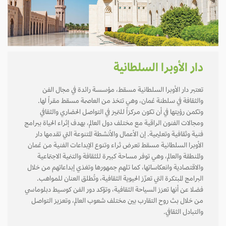
دار الأوبرا السلطانية
تعتبر دار الأوبرا السلطانية مسقط، مؤسسة رائدة في مجال الفن
والثقافة في سلطنة عُمان، وهي تتخذ من العاصمة مسقط مقراً لها.
وتكمن رؤيتها في أن تكون مركزاً للتميز في التواصل الحضاري والثقافي
ومجالات الفنون الراقية مع مختلف دول العالم، بهدف إثراء الحياة ببرامج
فنية وثقافية وتعليمية. إن الأعمال والأنشطة المتنوعة التي تقدمها دار
الأوبرا السلطانية مسقط تعرض ثراء وتنوع الإبداعات الفنية من عُمان
والمنطقة والعالم، وهي توفر مساحة كبيرة للثقافة والتنمية الاجتماعية
والاقتصادية وانعكاساتها، كما تلهم جمهورها وتغذي إبداعاتهم من خلال
البرامج المبتكرة التي تعزّز الحيوية الثقافية، وتُطلق العنان للمواهب.
فضلا عن أنها تعزز السياحة الثقافية، وتؤكد دور الفن كوسيط دبلوماسي
من خلال بث روح التقارب بين مختلف شعوب العالم، وتعزيز التواصل
والتبادل الثقافي.