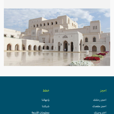
احجز
خطط
احجز رحلتك
وُجهاتنا
احجز مقعدك
شبكتنا
اختر وجبتك
معلومات الأمتعة