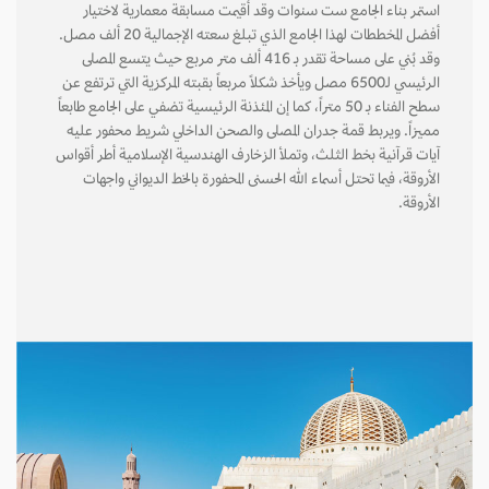
استمر بناء الجامع ست سنوات وقد أقيمت مسابقة معمارية لاختيار
أفضل المخططات لهذا الجامع الذي تبلغ سعته الإجمالية 20 ألف مصل.
وقد بُني على مساحة تقدر بـ 416 ألف متر مربع حيث يتسع المصلى
الرئيسي لـ6500 مصل ويأخذ شكلاً مربعاً بقبته المركزية التي ترتفع عن
سطح الفناء بـ 50 متراً، كما إن المئذنة الرئيسية تضفي على الجامع طابعاً
مميزاً. ويربط قمة جدران المصلى والصحن الداخلي شريط محفور عليه
آيات قرآنية بخط الثلث، وتملأ الزخارف الهندسية الإسلامية أطر أقواس
الأروقة، فيما تحتل أسماء الله الحسنى المحفورة بالخط الديواني واجهات
الأروقة.