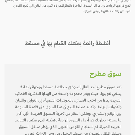
طويل في عالم التجارة البحرية، والذي يفسر تأثرها بالعديد من الثقافات العالمية. كما تجمع هذه المدينة التي
تفتح ذراعيها لزوارها بين مراكز التسوق الفاخرة والمعالم المميزة والكثير من القلاع التي تعود للقرون
الوسطى والمتاحف التي لا ينبغي تفويتها.
أنشطة رائعة يمكنك القيام بها في مسقط
سوق مطرح
يُعد سوق مطرح أحد المعالم المميزة في محافظة مسقط ووجهة رائعة لا
ينبغي تفويتها. حيث يوفر مجموعة واسعة من الهدايا التذكارية العُمانية
الفريدة بدءًا من الخنجر العُماني، والمجوهرات الفضية، إلى التوابل واللبان
والأدوات المنزلية. وتعتمد عملية البيع في هذا السوق على قاعدة المساومة
بين البائع والمشتري. وبغض النظر عن تجربة التسوق الفريدة، فإن أكثر
ما سيفتن ناظريك هو أجواء السوق الرائعة وهيكله الذي يعكس التقاليد
العربية المميزة. تم استلهام القوس الطويل الذي يؤطر مدخل السوق
وسقفه المظلي المصنوع من سعف النخيل من وحي التراث العربي.