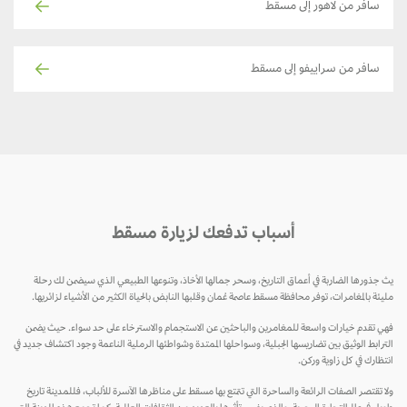
سافر من لاهور إلى مسقط
سافر من سراييفو إلى مسقط
أسباب تدفعك لزيارة مسقط
يث جذورها الضاربة في أعماق التاريخ، وسحر جمالها الأخاذ، وتنوعها الطبيعي الذي سيضمن لك رحلة
مليئة بالمغامرات، توفر محافظة مسقط عاصمة عُمان وقلبها النابض بالحياة الكثير من الأشياء لزائريها.
فهي تقدم خيارات واسعة للمغامرين والباحثين عن الاستجمام والاسترخاء على حد سواء. حيث يضمن
الترابط الوثيق بين تضاريسها الجبلية، وسواحلها الممتدة وشواطئها الرملية الناعمة وجود اكتشاف جديد في
انتظارك في كل زاوية وركن.
ولا تقتصر الصفات الرائعة والساحرة التي تتمتع بها مسقط على مناظرها الآسرة للألباب، فللمدينة تاريخ