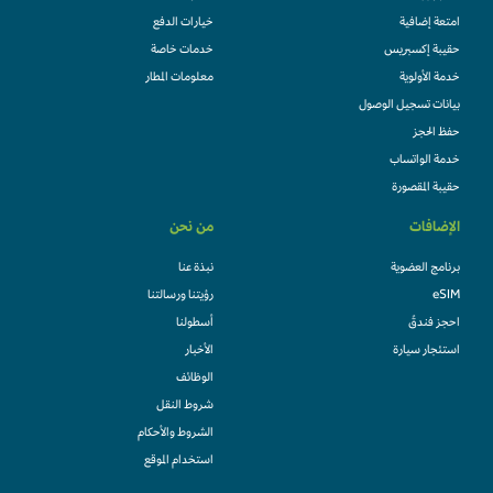
امتعة إضافية
خيارات الدفع
حقيبة إكسبريس
خدمات خاصة
خدمة الأولوية
معلومات المطار
بيانات تسجيل الوصول
حفظ الحجز
خدمة الواتساب
حقيبة المقصورة
الإضافات
من نحن
برنامج العضوية
نبذة عنا
eSIM
رؤيتنا ورسالتنا
احجز فندقً
أسطولنا
استئجار سيارة
الأخبار
الوظائف
شروط النقل
الشروط والأحكام
استخدام الموقع