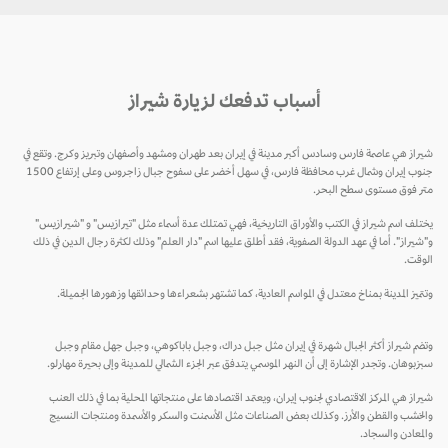
أسباب تدفعك لزيارة شيراز
شيراز هي عاصمة فارس وسادس أكبر مدينة في إيران بعد طهران ومشهد وأصفهان وتبريز وكرج. وتقع في
جنوب إيران وشمال غرب محافظة فارس، في سهل أخضر على سفوح جبال زاجروس وعلى إرتفاع 1500
متر فوق مستوى سطح البحر.
يختلف اسم شيراز في الكتب والأوراق التاريخية، فهي تمتلك عدة أسماء مثل "تيرازيس" و "شيرازيس"
و"شيراز". أما في عهد الدولة الصفوية، فقد أطلق عليها اسم "دار العلم" وذلك لكثرة رجال الدين في ذلك
الوقت.
وتتميز المدينة بمناخ معتدل في المواسم العادية، كما تشتهر بشعراءها وحدائقها وزهورها الجميلة.
وتضم شيراز أكثر الجبال شهرة في إيران مثل جبل دراك، وجبل باباكوهي، وجبل جهل مقام وجبل
سبزبوهان. وتجدر الإشارة إلى أن النهر الموسمي يتدفق عبر الجزء الشمالي للمدينة وإلى بحيرة مهارلو.
شيراز هي المركز الاقتصادي لجنوب إيران، ويعتمد اقتصادها على منتجاتها المحلية بما في ذلك العنب
والخشب والقطن والأرز. وكذلك بعض الصناعات مثل الأسمنت والسكر والأسمدة ومنتجات النسيج
والمعادن والسجاد.