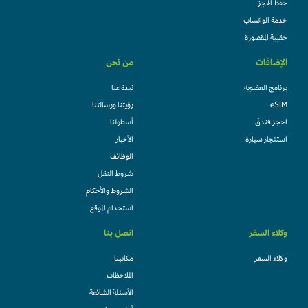
حفظ الحجز
خدمة الواتساب
حقيبة المقصورة
الإضافات
من نحن
برنامج العضوية
نبذة عنا
eSIM
رؤيتنا ورسالتنا
احجز فندقً
أسطولنا
استئجار سيارة
الأخبار
الوظائف
شروط النقل
الشروط والأحكام
استخدام الموقع
وكلاء السفر
اتصل بنا
وكلاء السفر
مكاتبنا
الملاحظات
الأسئلة الشائعة