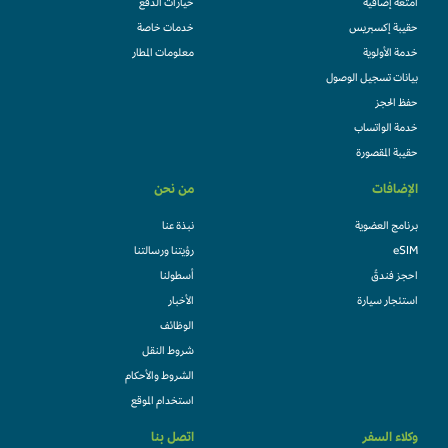
امتعة إضافية
خيارات الدفع
حقيبة إكسبريس
خدمات خاصة
خدمة الأولوية
معلومات المطار
بيانات تسجيل الوصول
حفظ الحجز
خدمة الواتساب
حقيبة المقصورة
الإضافات
من نحن
برنامج العضوية
نبذة عنا
eSIM
رؤيتنا ورسالتنا
احجز فندقً
أسطولنا
استئجار سيارة
الأخبار
الوظائف
شروط النقل
الشروط والأحكام
استخدام الموقع
وكلاء السفر
اتصل بنا