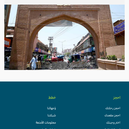
احجز
خطط
احجز رحلتك
وُجهاتنا
احجز مقعدك
شبكتنا
اختر وجبتك
معلومات الأمتعة