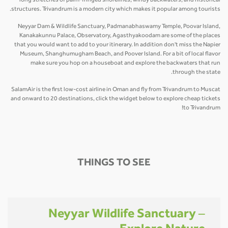
long stretches of palm-fringed shorelines, windy backwaters, and historical
structures. Trivandrum is a modern city which makes it popular among tourists.
Neyyar Dam & Wildlife Sanctuary, Padmanabhaswamy Temple, Poovar Island,
Kanakakunnu Palace, Observatory, Agasthyakoodam are some of the places
that you would want to add to your itinerary. In addition don't miss the Napier
Museum, Shanghumugham Beach, and Poover Island. For a bit of local flavor
make sure you hop on a houseboat and explore the backwaters that run
through the state.
SalamAir is the first low-cost airline in Oman and fly from Trivandrum to Muscat
and onward to 20 destinations, click the widget below to explore cheap tickets
to Trivandrum!
THINGS TO SEE
Neyyar Wildlife Sanctuary –