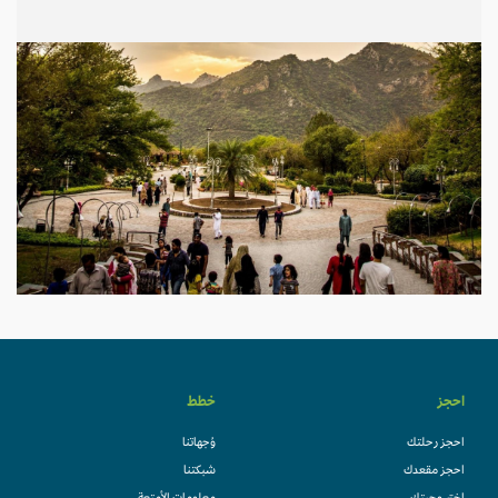
احجز
خطط
احجز رحلتك
وُجهاتنا
احجز مقعدك
شبكتنا