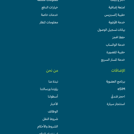
اختر وجبتك
معلومات الأمتعة
امتعة إضافية
خيارات الدفع
حقيبة إكسبريس
خدمات خاصة
خدمة الأولوية
معلومات المطار
بيانات تسجيل الوصول
حفظ الحجز
خدمة الواتساب
حقيبة المقصورة
خدمة المسار السريع
الإضافات
من نحن
برنامج العضوية
نبذة عنا
eSIM
رؤيتنا ورسالتنا
احجز فندقً
أسطولنا
استئجار سيارة
الأخبار
الوظائف
شروط النقل
الشروط والأحكام